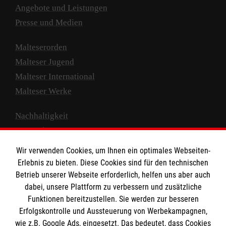
Angebote und Leistungen
Presse und Medien
Malteserorden
Malteser Jugend
Malteser International
Malteser Werke
Nachhaltigkeit
Prävention
Compliance
Wir verwenden Cookies, um Ihnen ein optimales Webseiten-
Transparenz
Erlebnis zu bieten. Diese Cookies sind für den technischen
Spenden und Helfen
Betrieb unserer Webseite erforderlich, helfen uns aber auch
dabei, unsere Plattform zu verbessern und zusätzliche
Spendenkonto
Funktionen bereitzustellen. Sie werden zur besseren
Erfolgskontrolle und Aussteuerung von Werbekampagnen,
Empfänger: Malteser Hilfsdienst e.V.
wie z.B. Google Ads, eingesetzt. Das bedeutet, dass Cookies