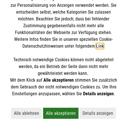
IBAN: DE10 3706 0120 1201 2000 12
zur Personalisierung von Anzeigen verwendet werden. Sie
BIC: GENODED 1PA7
entscheiden selbst, welche Kategorien Sie zulassen
möchten. Beachten Sie jedoch, dass bei fehlender
Zustimmung gegebenenfalls nicht mehr alle
Funktionalitäten der Webseite zur Verfügung stehen.
Weitere Infos finden Sie in unseren speziellen Cookie-
Datenschutzhinweisen unter folgendem
Link
.
Technisch notwendige Cookies können nicht abgelehnt
werden, da ein Betrieb der Seite dann nicht mehr
Newsletter abonnieren
gewährleistet werden kann.
Mit dem Klick auf
Alle akzeptieren
stimmen Sie zusätzlich
dem Gebrauch der nicht notwendigen Cookies zu. Um Ihre
Cookies verwalten
|
AGB
|
Impressum
|
Datenschutz
|
Einstellungen anzupassen, wählen Sie
Details anzeigen
.
Barrierefreiheit
|
Kontakt
|
Sharepoint
|
Mediathek
Alle ablehnen
Alle akzeptieren
Details anzeigen
Lehnt alle nicht-essentiellen Cookies ab
Akzeptiert alle Cookies einschließl
Öffnet detaillie