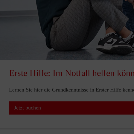
Erste Hilfe: Im Notfall helfen kön
Lernen Sie hier die Grundkenntnisse in Erster Hilfe ken
Jetzt buchen