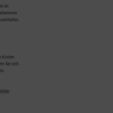
ie im
eiterinnen
tseinheiten.
ie Kosten
rn Sie sich
ie
lichen