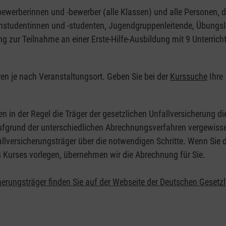
nbewerberinnen und -bewerber (alle Klassen) und alle Personen, d
zinstudentinnen und -studenten, Jugendgruppenleitende, Übungsl
ng zur Teilnahme an einer Erste-Hilfe-Ausbildung mit 9 Unterrich
eren je nach Veranstaltungsort. Geben Sie bei der
Kurssuche
Ihre
.
en in der Regel die Träger der gesetzlichen Unfallversicherung d
 Aufgrund der unterschiedlichen Abrechnungsverfahren vergewisse
allversicherungsträger über die notwendigen Schritte. Wenn Sie d
s Kurses vorlegen, übernehmen wir die Abrechnung für Sie.
herungsträger finden Sie auf der Webseite der Deutschen Gesetz