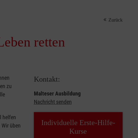
Zurück
Leben retten
önnen
Kontakt:
sen zu
Malteser Ausbildung
lle
Nachricht senden
l helfen
Individuelle Erste-Hilfe-
. Wir üben
Kurse