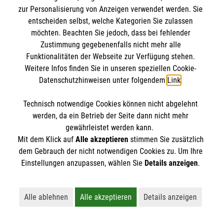
IBAN: DE10 3706 0120 1201 2000 12
zur Personalisierung von Anzeigen verwendet werden. Sie
BIC: GENODED 1PA7
entscheiden selbst, welche Kategorien Sie zulassen
möchten. Beachten Sie jedoch, dass bei fehlender
Zustimmung gegebenenfalls nicht mehr alle
Funktionalitäten der Webseite zur Verfügung stehen.
Weitere Infos finden Sie in unseren speziellen Cookie-
Datenschutzhinweisen unter folgendem
Link
.
Technisch notwendige Cookies können nicht abgelehnt
werden, da ein Betrieb der Seite dann nicht mehr
Newsletter abonnieren
gewährleistet werden kann.
Mit dem Klick auf
Alle akzeptieren
stimmen Sie zusätzlich
dem Gebrauch der nicht notwendigen Cookies zu. Um Ihre
Cookies verwalten
|
AGB
|
Impressum
|
Datenschutz
|
Einstellungen anzupassen, wählen Sie
Details anzeigen
.
Barrierefreiheit
|
Kontakt
|
Sharepoint
|
Mediathek
Alle ablehnen
Alle akzeptieren
Details anzeigen
Lehnt alle nicht-essentiellen Cookies ab
Akzeptiert alle Cookies einschließl
Öffnet detaillie