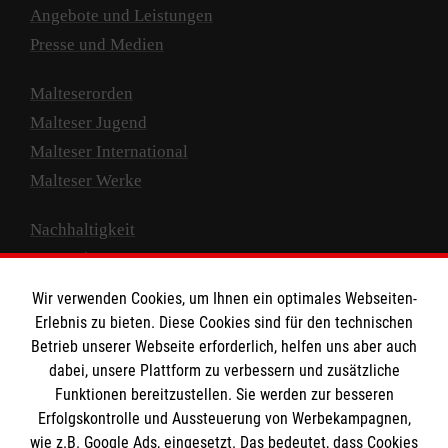
Angebote und Leistungen
Presse und Medien
Malteserorden
Malteser Jugend
Malteser International
Malteser Werke
Nachhaltigkeit
Prävention
Compliance
Wir verwenden Cookies, um Ihnen ein optimales Webseiten-
Transparenz
Erlebnis zu bieten. Diese Cookies sind für den technischen
Spenden und Helfen
Betrieb unserer Webseite erforderlich, helfen uns aber auch
dabei, unsere Plattform zu verbessern und zusätzliche
Spendenkonto
Funktionen bereitzustellen. Sie werden zur besseren
Erfolgskontrolle und Aussteuerung von Werbekampagnen,
Empfänger: Malteser Hilfsdienst e.V.
wie z.B. Google Ads, eingesetzt. Das bedeutet, dass Cookies