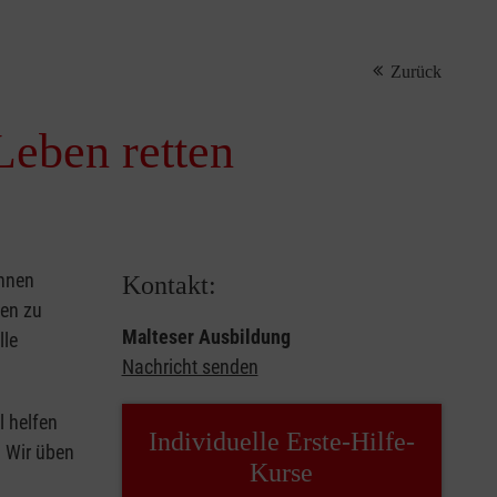
Zurück
Leben retten
önnen
Kontakt:
sen zu
Malteser Ausbildung
lle
Nachricht senden
l helfen
Individuelle Erste-Hilfe-
. Wir üben
Kurse