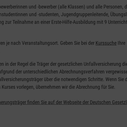
nbewerberinnen und -bewerber (alle Klassen) und alle Personen, d
zinstudentinnen und -studenten, Jugendgruppenleitende, Übungsl
ng zur Teilnahme an einer Erste-Hilfe-Ausbildung mit 9 Unterrich
eren je nach Veranstaltungsort. Geben Sie bei der
Kurssuche
Ihre
.
en in der Regel die Träger der gesetzlichen Unfallversicherung d
 Aufgrund der unterschiedlichen Abrechnungsverfahren vergewisse
allversicherungsträger über die notwendigen Schritte. Wenn Sie d
s Kurses vorlegen, übernehmen wir die Abrechnung für Sie.
herungsträger finden Sie auf der Webseite der Deutschen Gesetz