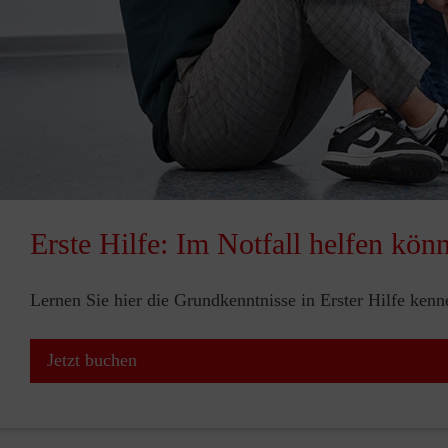
Erste Hilfe: Im Notfall helfen kön
Lernen Sie hier die Grundkenntnisse in Erster Hilfe ken
Jetzt buchen