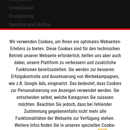
Compliance
Transparenz
Spenden und Helfen
Spendenkonto
Wir verwenden Cookies, um Ihnen ein optimales Webseiten-
Empfänger: Malteser Hilfsdienst e.V.
Erlebnis zu bieten. Diese Cookies sind für den technischen
Betrieb unserer Webseite erforderlich, helfen uns aber auch
IBAN: DE10 3706 0120 1201 2000 12
dabei, unsere Plattform zu verbessern und zusätzliche
BIC: GENODED 1PA7
Funktionen bereitzustellen. Sie werden zur besseren
Erfolgskontrolle und Aussteuerung von Werbekampagnen,
wie z.B. Google Ads, eingesetzt. Das bedeutet, dass Cookies
zur Personalisierung von Anzeigen verwendet werden. Sie
entscheiden selbst, welche Kategorien Sie zulassen
möchten. Beachten Sie jedoch, dass bei fehlender
Zustimmung gegebenenfalls nicht mehr alle
Funktionalitäten der Webseite zur Verfügung stehen.
Weitere Infos finden Sie in unseren speziellen Cookie-
Newsletter abonnieren