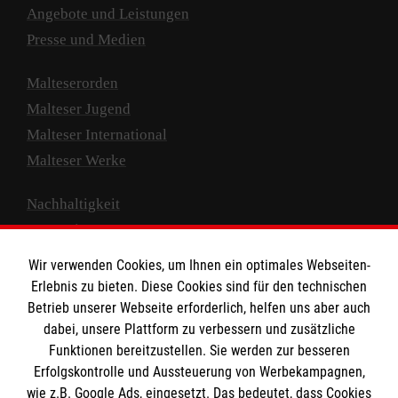
Angebote und Leistungen
Presse und Medien
Malteserorden
Malteser Jugend
Malteser International
Malteser Werke
Nachhaltigkeit
Prävention
Compliance
Wir verwenden Cookies, um Ihnen ein optimales Webseiten-
Transparenz
Erlebnis zu bieten. Diese Cookies sind für den technischen
Spenden und Helfen
Betrieb unserer Webseite erforderlich, helfen uns aber auch
dabei, unsere Plattform zu verbessern und zusätzliche
Spendenkonto
Funktionen bereitzustellen. Sie werden zur besseren
Erfolgskontrolle und Aussteuerung von Werbekampagnen,
Empfänger: Malteser Hilfsdienst e.V.
wie z.B. Google Ads, eingesetzt. Das bedeutet, dass Cookies