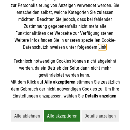
IBAN: DE10 3706 0120 1201 2000 12
zur Personalisierung von Anzeigen verwendet werden. Sie
BIC: GENODED 1PA7
entscheiden selbst, welche Kategorien Sie zulassen
möchten. Beachten Sie jedoch, dass bei fehlender
Zustimmung gegebenenfalls nicht mehr alle
Funktionalitäten der Webseite zur Verfügung stehen.
Weitere Infos finden Sie in unseren speziellen Cookie-
Datenschutzhinweisen unter folgendem
Link
.
Technisch notwendige Cookies können nicht abgelehnt
werden, da ein Betrieb der Seite dann nicht mehr
Newsletter abonnieren
gewährleistet werden kann.
Mit dem Klick auf
Alle akzeptieren
stimmen Sie zusätzlich
dem Gebrauch der nicht notwendigen Cookies zu. Um Ihre
Cookies verwalten
|
AGB
|
Impressum
|
Datenschutz
|
Einstellungen anzupassen, wählen Sie
Details anzeigen
.
Barrierefreiheit
|
Kontakt
|
Sharepoint
|
Mediathek
Alle ablehnen
Alle akzeptieren
Details anzeigen
Lehnt alle nicht-essentiellen Cookies ab
Akzeptiert alle Cookies einschließl
Öffnet detaillie