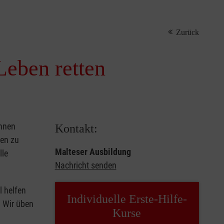
Zurück
Leben retten
önnen
Kontakt:
sen zu
Malteser Ausbildung
lle
Nachricht senden
l helfen
Individuelle Erste-Hilfe-
. Wir üben
Kurse