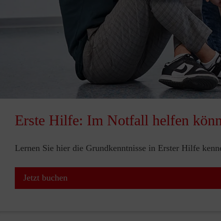
Erste Hilfe: Im Notfall helfen kön
Lernen Sie hier die Grundkenntnisse in Erster Hilfe ken
Jetzt buchen