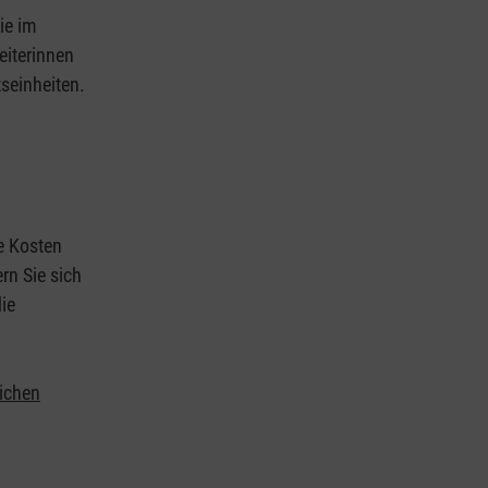
ie im
eiterinnen
tseinheiten.
ie Kosten
rn Sie sich
ie
lichen