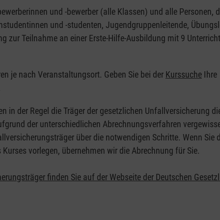
nbewerberinnen und -bewerber (alle Klassen) und alle Personen, d
zinstudentinnen und -studenten, Jugendgruppenleitende, Übungsl
ng zur Teilnahme an einer Erste-Hilfe-Ausbildung mit 9 Unterrich
eren je nach Veranstaltungsort. Geben Sie bei der
Kurssuche
Ihre
.
en in der Regel die Träger der gesetzlichen Unfallversicherung d
 Aufgrund der unterschiedlichen Abrechnungsverfahren vergewisse
allversicherungsträger über die notwendigen Schritte. Wenn Sie d
s Kurses vorlegen, übernehmen wir die Abrechnung für Sie.
herungsträger finden Sie auf der Webseite der Deutschen Gesetz