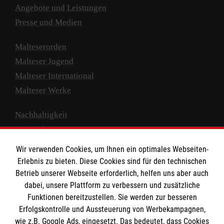
Angebote und Leistungen
Presse und Medien
Malteserorden
Malteser Jugend
Malteser International
Malteser Werke
Nachhaltigkeit
Prävention
Compliance
Wir verwenden Cookies, um Ihnen ein optimales Webseiten-
Transparenz
Erlebnis zu bieten. Diese Cookies sind für den technischen
Spenden und Helfen
Betrieb unserer Webseite erforderlich, helfen uns aber auch
dabei, unsere Plattform zu verbessern und zusätzliche
Spendenkonto
Funktionen bereitzustellen. Sie werden zur besseren
Erfolgskontrolle und Aussteuerung von Werbekampagnen,
Empfänger: Malteser Hilfsdienst e.V.
wie z.B. Google Ads, eingesetzt. Das bedeutet, dass Cookies