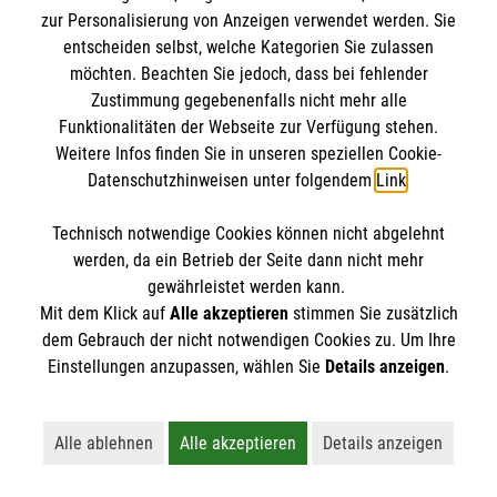
IBAN: DE10 3706 0120 1201 2000 12
zur Personalisierung von Anzeigen verwendet werden. Sie
BIC: GENODED 1PA7
entscheiden selbst, welche Kategorien Sie zulassen
möchten. Beachten Sie jedoch, dass bei fehlender
Zustimmung gegebenenfalls nicht mehr alle
Funktionalitäten der Webseite zur Verfügung stehen.
Weitere Infos finden Sie in unseren speziellen Cookie-
Datenschutzhinweisen unter folgendem
Link
.
Technisch notwendige Cookies können nicht abgelehnt
werden, da ein Betrieb der Seite dann nicht mehr
Newsletter abonnieren
gewährleistet werden kann.
Mit dem Klick auf
Alle akzeptieren
stimmen Sie zusätzlich
dem Gebrauch der nicht notwendigen Cookies zu. Um Ihre
Cookies verwalten
|
AGB
|
Impressum
|
Datenschutz
|
Einstellungen anzupassen, wählen Sie
Details anzeigen
.
Barrierefreiheit
|
Kontakt
|
Sharepoint
|
Mediathek
Alle ablehnen
Alle akzeptieren
Details anzeigen
Lehnt alle nicht-essentiellen Cookies ab
Akzeptiert alle Cookies einschließl
Öffnet detaillie