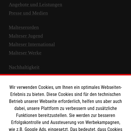
Angebote und Leistungen
Presse und Medien
Malteserorden
Malteser Jugend
Malteser International
Malteser Werke
Nachhaltigkeit
Prävention
Compliance
Wir verwenden Cookies, um Ihnen ein optimales Webseiten-
Transparenz
Erlebnis zu bieten. Diese Cookies sind für den technischen
Spenden und Helfen
Betrieb unserer Webseite erforderlich, helfen uns aber auch
dabei, unsere Plattform zu verbessern und zusätzliche
Spendenkonto
Funktionen bereitzustellen. Sie werden zur besseren
Erfolgskontrolle und Aussteuerung von Werbekampagnen,
Empfänger: Malteser Hilfsdienst e.V.
wie z.B. Google Ads, eingesetzt. Das bedeutet, dass Cookies