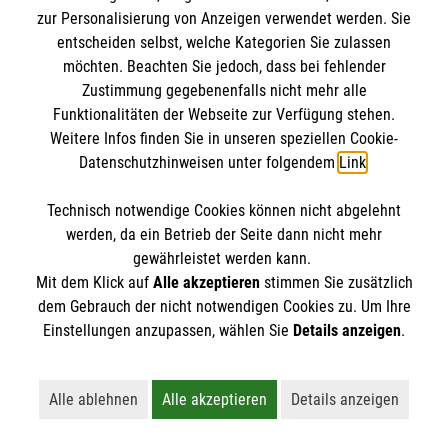
IBAN: DE10 3706 0120 1201 2000 12
zur Personalisierung von Anzeigen verwendet werden. Sie
BIC: GENODED 1PA7
entscheiden selbst, welche Kategorien Sie zulassen
möchten. Beachten Sie jedoch, dass bei fehlender
Zustimmung gegebenenfalls nicht mehr alle
Funktionalitäten der Webseite zur Verfügung stehen.
Weitere Infos finden Sie in unseren speziellen Cookie-
Datenschutzhinweisen unter folgendem
Link
.
Technisch notwendige Cookies können nicht abgelehnt
werden, da ein Betrieb der Seite dann nicht mehr
Newsletter abonnieren
gewährleistet werden kann.
Mit dem Klick auf
Alle akzeptieren
stimmen Sie zusätzlich
dem Gebrauch der nicht notwendigen Cookies zu. Um Ihre
Cookies verwalten
|
AGB
|
Impressum
|
Datenschutz
|
Einstellungen anzupassen, wählen Sie
Details anzeigen
.
Barrierefreiheit
|
Kontakt
|
Sharepoint
|
Mediathek
Alle ablehnen
Alle akzeptieren
Details anzeigen
Lehnt alle nicht-essentiellen Cookies ab
Akzeptiert alle Cookies einschließl
Öffnet detaillie