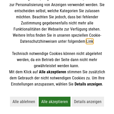
IBAN: DE10 3706 0120 1201 2000 12
zur Personalisierung von Anzeigen verwendet werden. Sie
BIC: GENODED 1PA7
entscheiden selbst, welche Kategorien Sie zulassen
möchten. Beachten Sie jedoch, dass bei fehlender
Zustimmung gegebenenfalls nicht mehr alle
Funktionalitäten der Webseite zur Verfügung stehen.
Weitere Infos finden Sie in unseren speziellen Cookie-
Datenschutzhinweisen unter folgendem
Link
.
Technisch notwendige Cookies können nicht abgelehnt
werden, da ein Betrieb der Seite dann nicht mehr
Newsletter abonnieren
gewährleistet werden kann.
Mit dem Klick auf
Alle akzeptieren
stimmen Sie zusätzlich
dem Gebrauch der nicht notwendigen Cookies zu. Um Ihre
Cookies verwalten
|
AGB
|
Impressum
|
Datenschutz
|
Einstellungen anzupassen, wählen Sie
Details anzeigen
.
Barrierefreiheit
|
Kontakt
|
Sharepoint
|
Mediathek
Alle ablehnen
Alle akzeptieren
Details anzeigen
Lehnt alle nicht-essentiellen Cookies ab
Akzeptiert alle Cookies einschließl
Öffnet detaillie