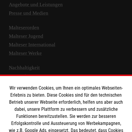
Angebote und Leistungen
Presse und Medien
Malteserorden
Malteser Jugend
Malteser International
Malteser Werke
Nachhaltigkeit
Prävention
Compliance
Wir verwenden Cookies, um Ihnen ein optimales Webseiten-
Transparenz
Erlebnis zu bieten. Diese Cookies sind für den technischen
Spenden und Helfen
Betrieb unserer Webseite erforderlich, helfen uns aber auch
dabei, unsere Plattform zu verbessern und zusätzliche
Spendenkonto
Funktionen bereitzustellen. Sie werden zur besseren
Erfolgskontrolle und Aussteuerung von Werbekampagnen,
Empfänger: Malteser Hilfsdienst e.V.
wie z.B. Google Ads, eingesetzt. Das bedeutet, dass Cookies