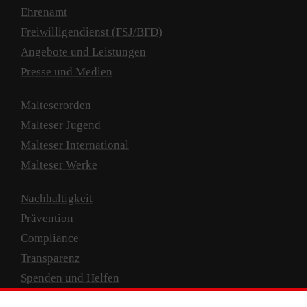
Ehrenamt
Freiwilligendienst (FSJ/BFD)
Angebote und Leistungen
Presse und Medien
Malteserorden
Malteser Jugend
Malteser International
Malteser Werke
Nachhaltigkeit
Prävention
Compliance
Transparenz
Spenden und Helfen