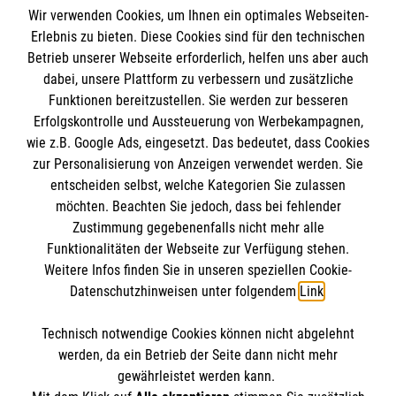
Spendenkonto
Wir verwenden Cookies, um Ihnen ein optimales Webseiten-
Empfänger: Malteser Hilfsdienst e.V.
Erlebnis zu bieten. Diese Cookies sind für den technischen
Betrieb unserer Webseite erforderlich, helfen uns aber auch
IBAN: DE10 3706 0120 1201 2000 12
dabei, unsere Plattform zu verbessern und zusätzliche
BIC: GENODED 1PA7
Funktionen bereitzustellen. Sie werden zur besseren
Erfolgskontrolle und Aussteuerung von Werbekampagnen,
wie z.B. Google Ads, eingesetzt. Das bedeutet, dass Cookies
zur Personalisierung von Anzeigen verwendet werden. Sie
entscheiden selbst, welche Kategorien Sie zulassen
möchten. Beachten Sie jedoch, dass bei fehlender
Zustimmung gegebenenfalls nicht mehr alle
Funktionalitäten der Webseite zur Verfügung stehen.
Weitere Infos finden Sie in unseren speziellen Cookie-
Newsletter abonnieren
Datenschutzhinweisen unter folgendem
Link
.
Technisch notwendige Cookies können nicht abgelehnt
Cookies verwalten
|
AGB
|
Impressum
|
Datenschutz
|
werden, da ein Betrieb der Seite dann nicht mehr
Barrierefreiheit
|
Kontakt
|
Sharepoint
|
Mediathek
gewährleistet werden kann.