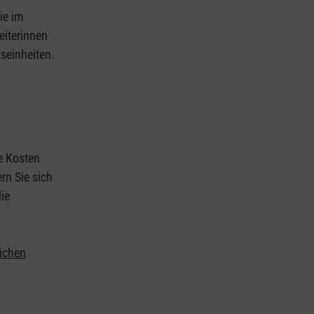
ie im
eiterinnen
tseinheiten.
ie Kosten
rn Sie sich
ie
lichen