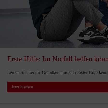
Erste Hilfe: Im Notfall helfen kön
Lernen Sie hier die Grundkenntnisse in Erster Hilfe ken
Jetzt buchen