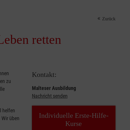
Zurück
Leben retten
önnen
Kontakt:
sen zu
Malteser Ausbildung
lle
Nachricht senden
l helfen
Individuelle Erste-Hilfe-
. Wir üben
Kurse