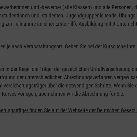
nbewerberinnen und -bewerber (alle Klassen) und alle Personen, d
zinstudentinnen und -studenten, Jugendgruppenleitende, Übungsl
ng zur Teilnahme an einer Erste-Hilfe-Ausbildung mit 9 Unterrich
eren je nach Veranstaltungsort. Geben Sie bei der
Kurssuche
Ihre
.
en in der Regel die Träger der gesetzlichen Unfallversicherung d
 Aufgrund der unterschiedlichen Abrechnungsverfahren vergewisse
allversicherungsträger über die notwendigen Schritte. Wenn Sie d
s Kurses vorlegen, übernehmen wir die Abrechnung für Sie.
herungsträger finden Sie auf der Webseite der Deutschen Gesetz