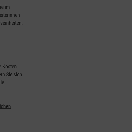
ie im
eiterinnen
tseinheiten.
ie Kosten
rn Sie sich
ie
lichen