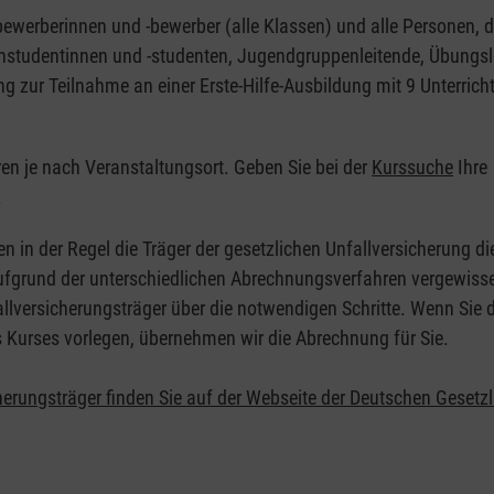
nbewerberinnen und -bewerber (alle Klassen) und alle Personen, d
zinstudentinnen und -studenten, Jugendgruppenleitende, Übungsl
ng zur Teilnahme an einer Erste-Hilfe-Ausbildung mit 9 Unterrich
eren je nach Veranstaltungsort. Geben Sie bei der
Kurssuche
Ihre
.
en in der Regel die Träger der gesetzlichen Unfallversicherung d
 Aufgrund der unterschiedlichen Abrechnungsverfahren vergewisse
allversicherungsträger über die notwendigen Schritte. Wenn Sie d
s Kurses vorlegen, übernehmen wir die Abrechnung für Sie.
herungsträger finden Sie auf der Webseite der Deutschen Gesetz