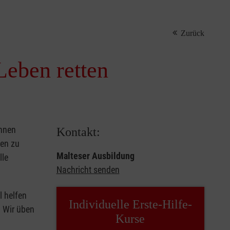
Zurück
Leben retten
önnen
Kontakt:
sen zu
Malteser Ausbildung
lle
Nachricht senden
l helfen
Individuelle Erste-Hilfe-
. Wir üben
Kurse