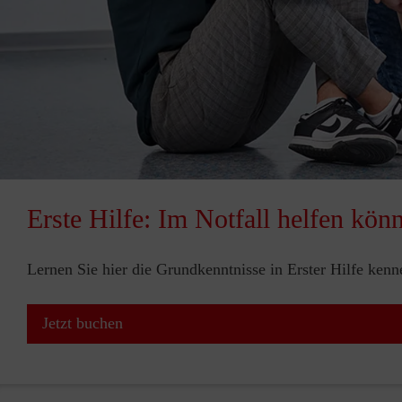
Erste Hilfe: Im Notfall helfen kön
Lernen Sie hier die Grundkenntnisse in Erster Hilfe ken
Jetzt buchen