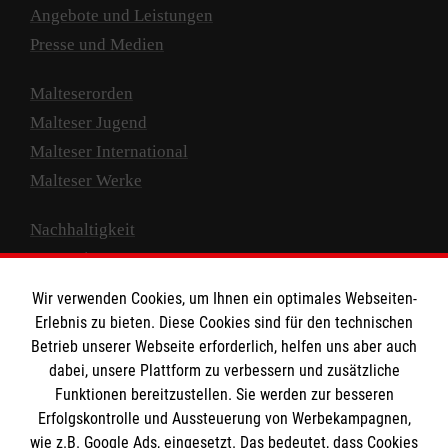
Angebote und Leistungen
Presse und Medien
Malteserorden
Malteser Jugend
Malteser International
Malteser Werke
Nachhaltigkeit
Prävention
Compliance
Wir verwenden Cookies, um Ihnen ein optimales Webseiten-
Transparenz
Erlebnis zu bieten. Diese Cookies sind für den technischen
Spenden und Helfen
Betrieb unserer Webseite erforderlich, helfen uns aber auch
dabei, unsere Plattform zu verbessern und zusätzliche
Spendenkonto
Funktionen bereitzustellen. Sie werden zur besseren
Erfolgskontrolle und Aussteuerung von Werbekampagnen,
Empfänger: Malteser Hilfsdienst e.V.
wie z.B. Google Ads, eingesetzt. Das bedeutet, dass Cookies