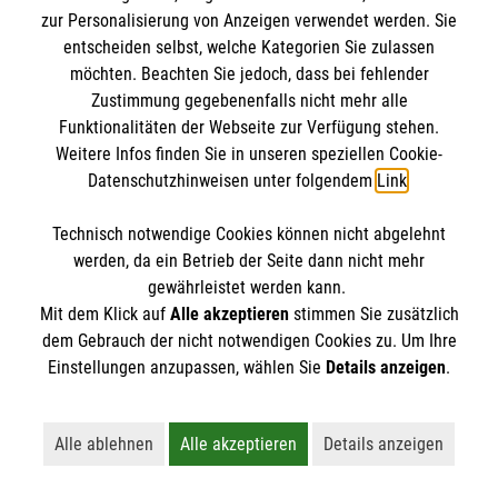
IBAN: DE10 3706 0120 1201 2000 12
zur Personalisierung von Anzeigen verwendet werden. Sie
BIC: GENODED 1PA7
entscheiden selbst, welche Kategorien Sie zulassen
möchten. Beachten Sie jedoch, dass bei fehlender
Zustimmung gegebenenfalls nicht mehr alle
Funktionalitäten der Webseite zur Verfügung stehen.
Weitere Infos finden Sie in unseren speziellen Cookie-
Datenschutzhinweisen unter folgendem
Link
.
Technisch notwendige Cookies können nicht abgelehnt
werden, da ein Betrieb der Seite dann nicht mehr
Newsletter abonnieren
gewährleistet werden kann.
Mit dem Klick auf
Alle akzeptieren
stimmen Sie zusätzlich
dem Gebrauch der nicht notwendigen Cookies zu. Um Ihre
Cookies verwalten
|
AGB
|
Impressum
|
Datenschutz
|
Einstellungen anzupassen, wählen Sie
Details anzeigen
.
Barrierefreiheit
|
Kontakt
|
Sharepoint
|
Mediathek
Alle ablehnen
Alle akzeptieren
Details anzeigen
Lehnt alle nicht-essentiellen Cookies ab
Akzeptiert alle Cookies einschließl
Öffnet detaillie