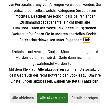
IBAN: DE10 3706 0120 1201 2000 12
zur Personalisierung von Anzeigen verwendet werden. Sie
BIC: GENODED 1PA7
entscheiden selbst, welche Kategorien Sie zulassen
möchten. Beachten Sie jedoch, dass bei fehlender
Zustimmung gegebenenfalls nicht mehr alle
Funktionalitäten der Webseite zur Verfügung stehen.
Weitere Infos finden Sie in unseren speziellen Cookie-
Datenschutzhinweisen unter folgendem
Link
.
Technisch notwendige Cookies können nicht abgelehnt
werden, da ein Betrieb der Seite dann nicht mehr
Newsletter abonnieren
gewährleistet werden kann.
Mit dem Klick auf
Alle akzeptieren
stimmen Sie zusätzlich
dem Gebrauch der nicht notwendigen Cookies zu. Um Ihre
Cookies verwalten
|
AGB
|
Impressum
|
Datenschutz
|
Einstellungen anzupassen, wählen Sie
Details anzeigen
.
Barrierefreiheit
|
Kontakt
|
Sharepoint
|
Mediathek
Alle ablehnen
Alle akzeptieren
Details anzeigen
Lehnt alle nicht-essentiellen Cookies ab
Akzeptiert alle Cookies einschließl
Öffnet detaillie