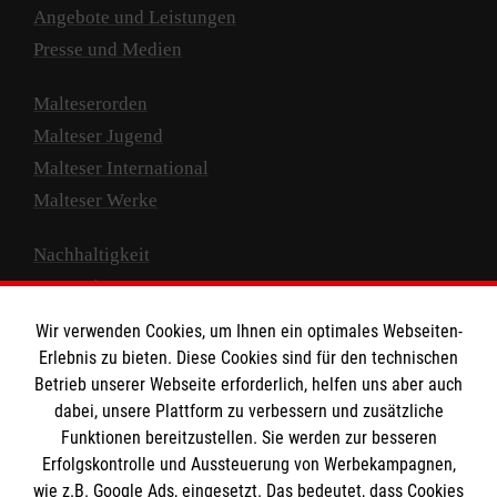
Angebote und Leistungen
Presse und Medien
Malteserorden
Malteser Jugend
Malteser International
Malteser Werke
Nachhaltigkeit
Prävention
Compliance
Wir verwenden Cookies, um Ihnen ein optimales Webseiten-
Transparenz
Erlebnis zu bieten. Diese Cookies sind für den technischen
Spenden und Helfen
Betrieb unserer Webseite erforderlich, helfen uns aber auch
dabei, unsere Plattform zu verbessern und zusätzliche
Spendenkonto
Funktionen bereitzustellen. Sie werden zur besseren
Erfolgskontrolle und Aussteuerung von Werbekampagnen,
Empfänger: Malteser Hilfsdienst e.V.
wie z.B. Google Ads, eingesetzt. Das bedeutet, dass Cookies