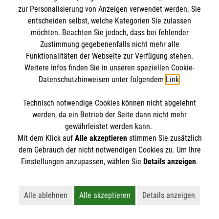
IBAN: DE10 3706 0120 1201 2000 12
zur Personalisierung von Anzeigen verwendet werden. Sie
BIC: GENODED 1PA7
entscheiden selbst, welche Kategorien Sie zulassen
möchten. Beachten Sie jedoch, dass bei fehlender
Zustimmung gegebenenfalls nicht mehr alle
Funktionalitäten der Webseite zur Verfügung stehen.
Weitere Infos finden Sie in unseren speziellen Cookie-
Datenschutzhinweisen unter folgendem
Link
.
Technisch notwendige Cookies können nicht abgelehnt
werden, da ein Betrieb der Seite dann nicht mehr
Newsletter abonnieren
gewährleistet werden kann.
Mit dem Klick auf
Alle akzeptieren
stimmen Sie zusätzlich
dem Gebrauch der nicht notwendigen Cookies zu. Um Ihre
Cookies verwalten
|
AGB
|
Impressum
|
Datenschutz
|
Einstellungen anzupassen, wählen Sie
Details anzeigen
.
Barrierefreiheit
|
Kontakt
|
Sharepoint
|
Mediathek
Alle ablehnen
Alle akzeptieren
Details anzeigen
Lehnt alle nicht-essentiellen Cookies ab
Akzeptiert alle Cookies einschließl
Öffnet detaillie