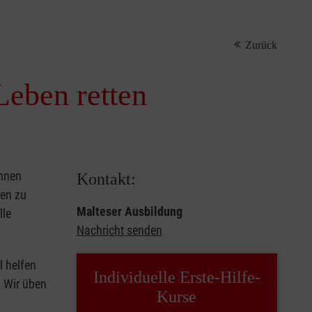
Zurück
Leben retten
önnen
Kontakt:
sen zu
Malteser Ausbildung
lle
Nachricht senden
l helfen
Individuelle Erste-Hilfe-
. Wir üben
Kurse