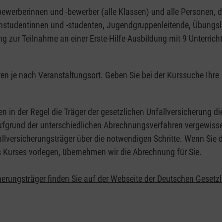
nbewerberinnen und -bewerber (alle Klassen) und alle Personen, d
zinstudentinnen und -studenten, Jugendgruppenleitende, Übungsl
ng zur Teilnahme an einer Erste-Hilfe-Ausbildung mit 9 Unterrich
eren je nach Veranstaltungsort. Geben Sie bei der
Kurssuche
Ihre
.
en in der Regel die Träger der gesetzlichen Unfallversicherung d
 Aufgrund der unterschiedlichen Abrechnungsverfahren vergewisse
allversicherungsträger über die notwendigen Schritte. Wenn Sie d
s Kurses vorlegen, übernehmen wir die Abrechnung für Sie.
herungsträger finden Sie auf der Webseite der Deutschen Gesetz