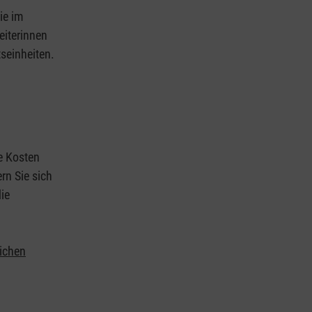
ie im
eiterinnen
tseinheiten.
ie Kosten
rn Sie sich
ie
lichen