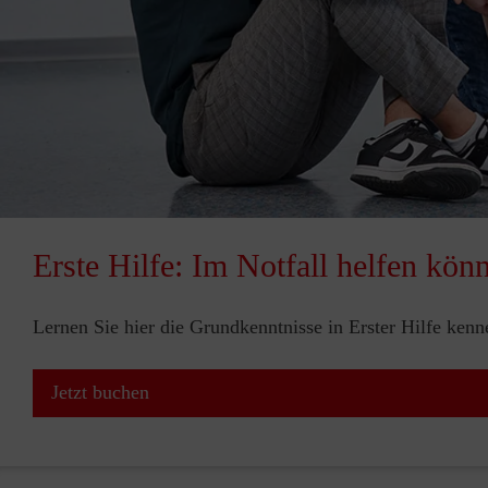
Erste Hilfe: Im Notfall helfen kön
Lernen Sie hier die Grundkenntnisse in Erster Hilfe ken
Jetzt buchen