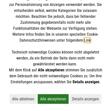
IBAN: DE10 3706 0120 1201 2000 12
zur Personalisierung von Anzeigen verwendet werden. Sie
BIC: GENODED 1PA7
entscheiden selbst, welche Kategorien Sie zulassen
möchten. Beachten Sie jedoch, dass bei fehlender
Zustimmung gegebenenfalls nicht mehr alle
Funktionalitäten der Webseite zur Verfügung stehen.
Weitere Infos finden Sie in unseren speziellen Cookie-
Datenschutzhinweisen unter folgendem
Link
.
Technisch notwendige Cookies können nicht abgelehnt
werden, da ein Betrieb der Seite dann nicht mehr
Newsletter abonnieren
gewährleistet werden kann.
Mit dem Klick auf
Alle akzeptieren
stimmen Sie zusätzlich
dem Gebrauch der nicht notwendigen Cookies zu. Um Ihre
Cookies verwalten
|
AGB
|
Impressum
|
Datenschutz
|
Einstellungen anzupassen, wählen Sie
Details anzeigen
.
Barrierefreiheit
|
Kontakt
|
Sharepoint
|
Mediathek
Alle ablehnen
Alle akzeptieren
Details anzeigen
Lehnt alle nicht-essentiellen Cookies ab
Akzeptiert alle Cookies einschließl
Öffnet detaillie