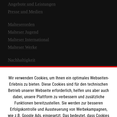
Angebote und Leistungen
Presse und Medien
Malteserorden
Malteser Jugend
Malteser International
Malteser Werke
Nachhaltigkeit
Prävention
Compliance
Wir verwenden Cookies, um Ihnen ein optimales Webseiten-
Transparenz
Erlebnis zu bieten. Diese Cookies sind für den technischen
Spenden und Helfen
Betrieb unserer Webseite erforderlich, helfen uns aber auch
dabei, unsere Plattform zu verbessern und zusätzliche
Spendenkonto
Funktionen bereitzustellen. Sie werden zur besseren
Erfolgskontrolle und Aussteuerung von Werbekampagnen,
Empfänger: Malteser Hilfsdienst e.V.
wie z.B. Google Ads, eingesetzt. Das bedeutet, dass Cookies