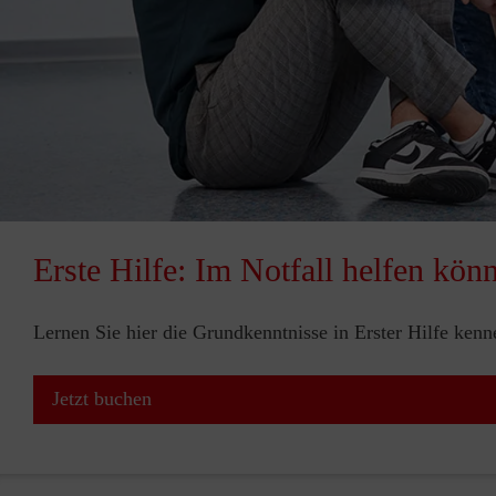
Erste Hilfe: Im Notfall helfen kön
Lernen Sie hier die Grundkenntnisse in Erster Hilfe ken
Jetzt buchen