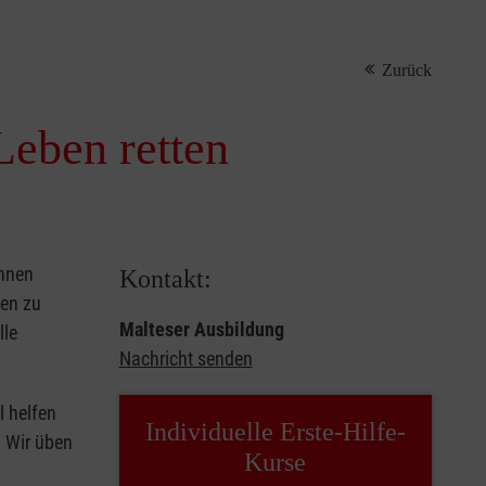
Zurück
Leben retten
önnen
Kontakt:
sen zu
Malteser Ausbildung
lle
Nachricht senden
l helfen
Individuelle Erste-Hilfe-
. Wir üben
Kurse