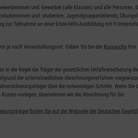
nbewerberinnen und -bewerber (alle Klassen) und alle Personen, d
zinstudentinnen und -studenten, Jugendgruppenleitende, Übungsl
ng zur Teilnahme an einer Erste-Hilfe-Ausbildung mit 9 Unterrich
eren je nach Veranstaltungsort. Geben Sie bei der
Kurssuche
Ihre
.
en in der Regel die Träger der gesetzlichen Unfallversicherung d
 Aufgrund der unterschiedlichen Abrechnungsverfahren vergewisse
allversicherungsträger über die notwendigen Schritte. Wenn Sie d
s Kurses vorlegen, übernehmen wir die Abrechnung für Sie.
herungsträger finden Sie auf der Webseite der Deutschen Gesetz