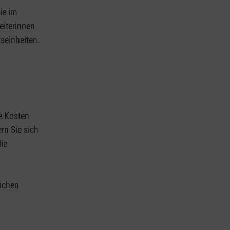
ie im
eiterinnen
tseinheiten.
ie Kosten
rn Sie sich
ie
lichen