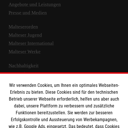
Angebote und Leistungen
Presse und Medien
Malteserorden
Malteser Jugend
Malteser International
Malteser Werke
Nachhaltigkeit
Prävention
Compliance
Wir verwenden Cookies, um Ihnen ein optimales Webseiten-
Transparenz
Erlebnis zu bieten. Diese Cookies sind für den technischen
Spenden und Helfen
Betrieb unserer Webseite erforderlich, helfen uns aber auch
dabei, unsere Plattform zu verbessern und zusätzliche
Spendenkonto
Funktionen bereitzustellen. Sie werden zur besseren
Erfolgskontrolle und Aussteuerung von Werbekampagnen,
Empfänger: Malteser Hilfsdienst e.V.
wie z.B. Google Ads, eingesetzt. Das bedeutet, dass Cookies