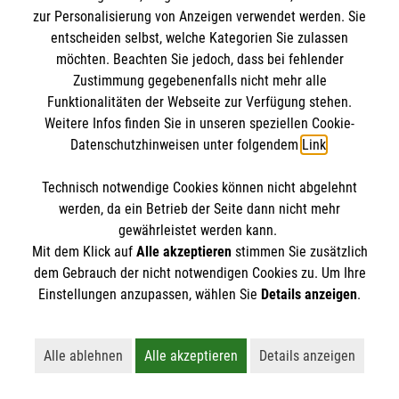
IBAN: DE10 3706 0120 1201 2000 12
zur Personalisierung von Anzeigen verwendet werden. Sie
BIC: GENODED 1PA7
entscheiden selbst, welche Kategorien Sie zulassen
möchten. Beachten Sie jedoch, dass bei fehlender
Zustimmung gegebenenfalls nicht mehr alle
Funktionalitäten der Webseite zur Verfügung stehen.
Weitere Infos finden Sie in unseren speziellen Cookie-
Datenschutzhinweisen unter folgendem
Link
.
Technisch notwendige Cookies können nicht abgelehnt
werden, da ein Betrieb der Seite dann nicht mehr
Newsletter abonnieren
gewährleistet werden kann.
Mit dem Klick auf
Alle akzeptieren
stimmen Sie zusätzlich
dem Gebrauch der nicht notwendigen Cookies zu. Um Ihre
Cookies verwalten
|
AGB
|
Impressum
|
Datenschutz
|
Einstellungen anzupassen, wählen Sie
Details anzeigen
.
Barrierefreiheit
|
Kontakt
|
Sharepoint
|
Mediathek
Alle ablehnen
Alle akzeptieren
Details anzeigen
Lehnt alle nicht-essentiellen Cookies ab
Akzeptiert alle Cookies einschließl
Öffnet detaillie