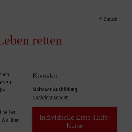
Zurück
Leben retten
önnen
Kontakt:
sen zu
Malteser Ausbildung
lle
Nachricht senden
l helfen
Individuelle Erste-Hilfe-
. Wir üben
Kurse