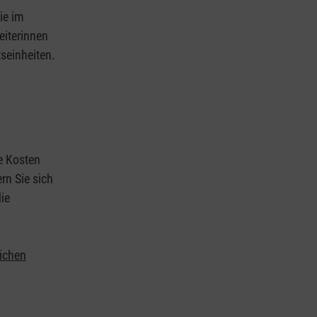
ie im
eiterinnen
tseinheiten.
ie Kosten
rn Sie sich
ie
lichen