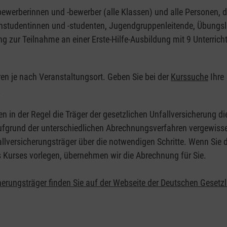
nbewerberinnen und -bewerber (alle Klassen) und alle Personen, d
zinstudentinnen und -studenten, Jugendgruppenleitende, Übungsl
ng zur Teilnahme an einer Erste-Hilfe-Ausbildung mit 9 Unterrich
eren je nach Veranstaltungsort. Geben Sie bei der
Kurssuche
Ihre
.
en in der Regel die Träger der gesetzlichen Unfallversicherung d
 Aufgrund der unterschiedlichen Abrechnungsverfahren vergewisse
allversicherungsträger über die notwendigen Schritte. Wenn Sie d
s Kurses vorlegen, übernehmen wir die Abrechnung für Sie.
herungsträger finden Sie auf der Webseite der Deutschen Gesetz