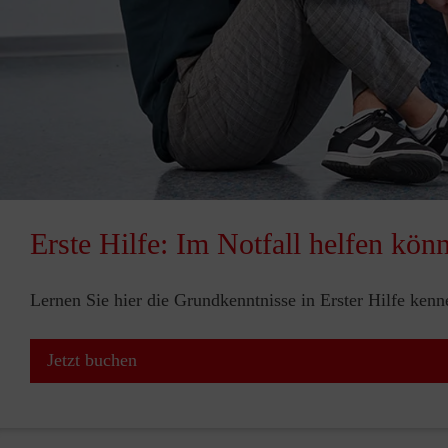
Erste Hilfe: Im Notfall helfen kön
Lernen Sie hier die Grundkenntnisse in Erster Hilfe ken
Jetzt buchen