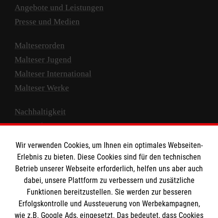
Angebote und Leistungen
Presse und Medien
Malteserorden
Malteser Jugend
Malteser International
Malteser Werke
Nachhaltigkeit
Prävention
Compliance
Wir verwenden Cookies, um Ihnen ein optimales Webseiten-
Transparenz
Erlebnis zu bieten. Diese Cookies sind für den technischen
Spenden und Helfen
Betrieb unserer Webseite erforderlich, helfen uns aber auch
dabei, unsere Plattform zu verbessern und zusätzliche
Spendenkonto
Funktionen bereitzustellen. Sie werden zur besseren
Erfolgskontrolle und Aussteuerung von Werbekampagnen,
Empfänger: Malteser Hilfsdienst e.V.
wie z.B. Google Ads, eingesetzt. Das bedeutet, dass Cookies