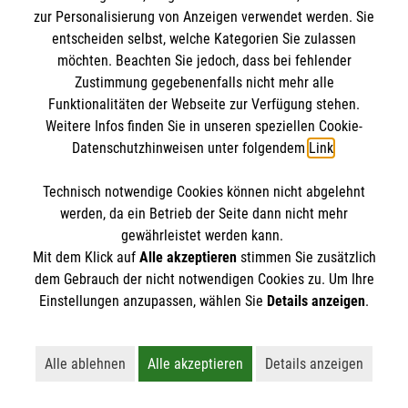
IBAN: DE10 3706 0120 1201 2000 12
zur Personalisierung von Anzeigen verwendet werden. Sie
BIC: GENODED 1PA7
entscheiden selbst, welche Kategorien Sie zulassen
möchten. Beachten Sie jedoch, dass bei fehlender
Zustimmung gegebenenfalls nicht mehr alle
Funktionalitäten der Webseite zur Verfügung stehen.
Weitere Infos finden Sie in unseren speziellen Cookie-
Datenschutzhinweisen unter folgendem
Link
.
Technisch notwendige Cookies können nicht abgelehnt
werden, da ein Betrieb der Seite dann nicht mehr
Newsletter abonnieren
gewährleistet werden kann.
Mit dem Klick auf
Alle akzeptieren
stimmen Sie zusätzlich
dem Gebrauch der nicht notwendigen Cookies zu. Um Ihre
Cookies verwalten
|
AGB
|
Impressum
|
Datenschutz
|
Einstellungen anzupassen, wählen Sie
Details anzeigen
.
Barrierefreiheit
|
Kontakt
|
Sharepoint
|
Mediathek
Alle ablehnen
Alle akzeptieren
Details anzeigen
Lehnt alle nicht-essentiellen Cookies ab
Akzeptiert alle Cookies einschließl
Öffnet detaillie