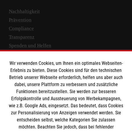
Nachhaltigkeit
Prävention
Compliance
Transparenz
Spenden und Helfen
Spendenkonto
Wir verwenden Cookies, um Ihnen ein optimales Webseiten-
Empfänger: Malteser Hilfsdienst e.V.
Erlebnis zu bieten. Diese Cookies sind für den technischen
Betrieb unserer Webseite erforderlich, helfen uns aber auch
IBAN: DE10 3706 0120 1201 2000 12
dabei, unsere Plattform zu verbessern und zusätzliche
BIC: GENODED 1PA7
Funktionen bereitzustellen. Sie werden zur besseren
Erfolgskontrolle und Aussteuerung von Werbekampagnen,
wie z.B. Google Ads, eingesetzt. Das bedeutet, dass Cookies
zur Personalisierung von Anzeigen verwendet werden. Sie
entscheiden selbst, welche Kategorien Sie zulassen
möchten. Beachten Sie jedoch, dass bei fehlender