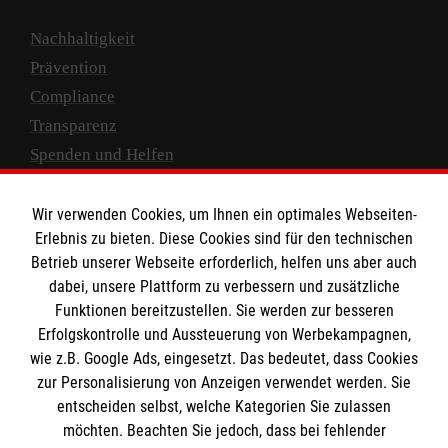
Nachhaltigkeit
Prävention
Compliance
Transparenz
Spenden und Helfen
Spendenkonto
Wir verwenden Cookies, um Ihnen ein optimales Webseiten-
Empfänger: Malteser Hilfsdienst e.V.
Erlebnis zu bieten. Diese Cookies sind für den technischen
Betrieb unserer Webseite erforderlich, helfen uns aber auch
IBAN: DE10 3706 0120 1201 2000 12
dabei, unsere Plattform zu verbessern und zusätzliche
BIC: GENODED 1PA7
Funktionen bereitzustellen. Sie werden zur besseren
Erfolgskontrolle und Aussteuerung von Werbekampagnen,
wie z.B. Google Ads, eingesetzt. Das bedeutet, dass Cookies
zur Personalisierung von Anzeigen verwendet werden. Sie
entscheiden selbst, welche Kategorien Sie zulassen
möchten. Beachten Sie jedoch, dass bei fehlender