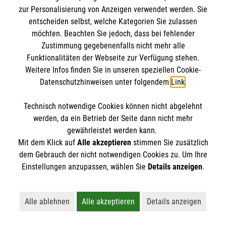
BIC: GENODED 1PA7
zur Personalisierung von Anzeigen verwendet werden. Sie
entscheiden selbst, welche Kategorien Sie zulassen
möchten. Beachten Sie jedoch, dass bei fehlender
Zustimmung gegebenenfalls nicht mehr alle
Funktionalitäten der Webseite zur Verfügung stehen.
Weitere Infos finden Sie in unseren speziellen Cookie-
Datenschutzhinweisen unter folgendem
Link
.
Technisch notwendige Cookies können nicht abgelehnt
Newsletter abonnieren
werden, da ein Betrieb der Seite dann nicht mehr
gewährleistet werden kann.
Mit dem Klick auf
Alle akzeptieren
stimmen Sie zusätzlich
Cookies verwalten
|
AGB
|
Impressum
|
Datenschutz
|
dem Gebrauch der nicht notwendigen Cookies zu. Um Ihre
Barrierefreiheit
|
Kontakt
|
Sharepoint
|
Mediathek
Einstellungen anzupassen, wählen Sie
Details anzeigen
.
Alle ablehnen
Alle akzeptieren
Details anzeigen
Lehnt alle nicht-essentiellen Cookies ab
Akzeptiert alle Cookies einschließl
Öffnet detaillie