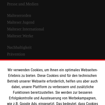
Presse und Medien
Malteserorden
Malteser Jugend
Malteser International
Malteser Werke
Nachhaltigkeit
Prävention
Compliance
Transparenz
Wir verwenden Cookies, um Ihnen ein optimales Webseiten-
Spenden und Helfen
Erlebnis zu bieten. Diese Cookies sind für den technischen
Betrieb unserer Webseite erforderlich, helfen uns aber auch
Spendenkonto
dabei, unsere Plattform zu verbessern und zusätzliche
Funktionen bereitzustellen. Sie werden zur besseren
Empfänger: Malteser Hilfsdienst e.V.
Erfolgskontrolle und Aussteuerung von Werbekampagnen,
IBAN: DE10 3706 0120 1201 2000 12
wie z.B. Google Ads, eingesetzt. Das bedeutet, dass Cookies