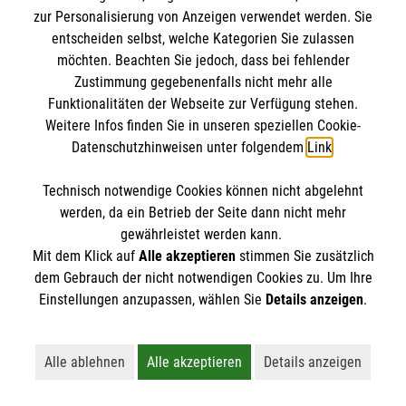
IBAN: DE10 3706 0120 1201 2000 12
zur Personalisierung von Anzeigen verwendet werden. Sie
BIC: GENODED 1PA7
entscheiden selbst, welche Kategorien Sie zulassen
möchten. Beachten Sie jedoch, dass bei fehlender
Zustimmung gegebenenfalls nicht mehr alle
Funktionalitäten der Webseite zur Verfügung stehen.
Weitere Infos finden Sie in unseren speziellen Cookie-
Datenschutzhinweisen unter folgendem
Link
.
Technisch notwendige Cookies können nicht abgelehnt
werden, da ein Betrieb der Seite dann nicht mehr
Newsletter abonnieren
gewährleistet werden kann.
Mit dem Klick auf
Alle akzeptieren
stimmen Sie zusätzlich
dem Gebrauch der nicht notwendigen Cookies zu. Um Ihre
Cookies verwalten
|
AGB
|
Impressum
|
Datenschutz
|
Einstellungen anzupassen, wählen Sie
Details anzeigen
.
Barrierefreiheit
|
Kontakt
|
Sharepoint
|
Mediathek
Alle ablehnen
Alle akzeptieren
Details anzeigen
Lehnt alle nicht-essentiellen Cookies ab
Akzeptiert alle Cookies einschließl
Öffnet detaillie