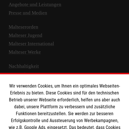
Angebote und Leistungen
Presse und Medien
Malteserorden
Malteser Jugend
Malteser International
Malteser Werke
Nachhaltigkeit
Prävention
Compliance
Wir verwenden Cookies, um Ihnen ein optimales Webseiten-
Transparenz
Erlebnis zu bieten. Diese Cookies sind für den technischen
Spenden und Helfen
Betrieb unserer Webseite erforderlich, helfen uns aber auch
dabei, unsere Plattform zu verbessern und zusätzliche
Spendenkonto
Funktionen bereitzustellen. Sie werden zur besseren
Erfolgskontrolle und Aussteuerung von Werbekampagnen,
Empfänger: Malteser Hilfsdienst e.V.
wie z.B. Google Ads, eingesetzt. Das bedeutet, dass Cookies