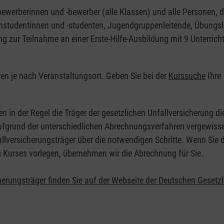
nbewerberinnen und -bewerber (alle Klassen) und alle Personen, d
zinstudentinnen und -studenten, Jugendgruppenleitende, Übungsl
ng zur Teilnahme an einer Erste-Hilfe-Ausbildung mit 9 Unterrich
eren je nach Veranstaltungsort. Geben Sie bei der
Kurssuche
Ihre
.
en in der Regel die Träger der gesetzlichen Unfallversicherung d
 Aufgrund der unterschiedlichen Abrechnungsverfahren vergewisse
allversicherungsträger über die notwendigen Schritte. Wenn Sie d
s Kurses vorlegen, übernehmen wir die Abrechnung für Sie.
herungsträger finden Sie auf der Webseite der Deutschen Gesetz