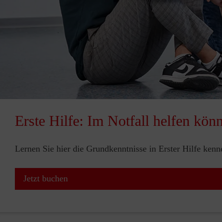
Erste Hilfe: Im Notfall helfen kön
Lernen Sie hier die Grundkenntnisse in Erster Hilfe ken
Jetzt buchen