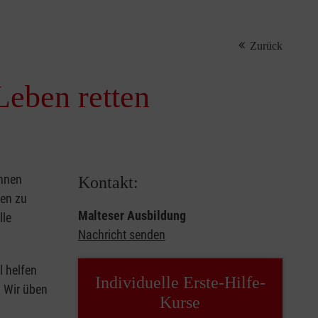
Zurück
Leben retten
önnen
Kontakt:
sen zu
Malteser Ausbildung
lle
Nachricht senden
l helfen
Individuelle Erste-Hilfe-
. Wir üben
Kurse