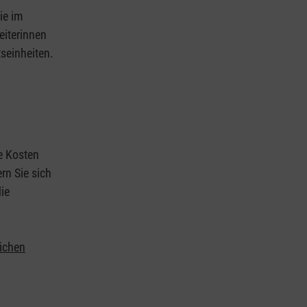
ie im
eiterinnen
tseinheiten.
ie Kosten
rn Sie sich
ie
lichen