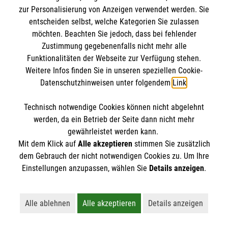
IBAN: DE10 3706 0120 1201 2000 12
zur Personalisierung von Anzeigen verwendet werden. Sie
BIC: GENODED 1PA7
entscheiden selbst, welche Kategorien Sie zulassen
möchten. Beachten Sie jedoch, dass bei fehlender
Zustimmung gegebenenfalls nicht mehr alle
Funktionalitäten der Webseite zur Verfügung stehen.
Weitere Infos finden Sie in unseren speziellen Cookie-
Datenschutzhinweisen unter folgendem
Link
.
Technisch notwendige Cookies können nicht abgelehnt
werden, da ein Betrieb der Seite dann nicht mehr
Newsletter abonnieren
gewährleistet werden kann.
Mit dem Klick auf
Alle akzeptieren
stimmen Sie zusätzlich
dem Gebrauch der nicht notwendigen Cookies zu. Um Ihre
Cookies verwalten
|
AGB
|
Impressum
|
Datenschutz
|
Einstellungen anzupassen, wählen Sie
Details anzeigen
.
Barrierefreiheit
|
Kontakt
|
Sharepoint
|
Mediathek
Alle ablehnen
Alle akzeptieren
Details anzeigen
Lehnt alle nicht-essentiellen Cookies ab
Akzeptiert alle Cookies einschließl
Öffnet detaillie