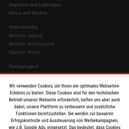
Angebote und Leistungen
Presse und Medien
Malteserorden
Malteser Jugend
Malteser International
Malteser Werke
Nachhaltigkeit
Prävention
Compliance
Wir verwenden Cookies, um Ihnen ein optimales Webseiten-
Transparenz
Erlebnis zu bieten. Diese Cookies sind für den technischen
Spenden und Helfen
Betrieb unserer Webseite erforderlich, helfen uns aber auch
dabei, unsere Plattform zu verbessern und zusätzliche
Spendenkonto
Funktionen bereitzustellen. Sie werden zur besseren
Erfolgskontrolle und Aussteuerung von Werbekampagnen,
Empfänger: Malteser Hilfsdienst e.V.
wie z.B. Google Ads, eingesetzt. Das bedeutet, dass Cookies