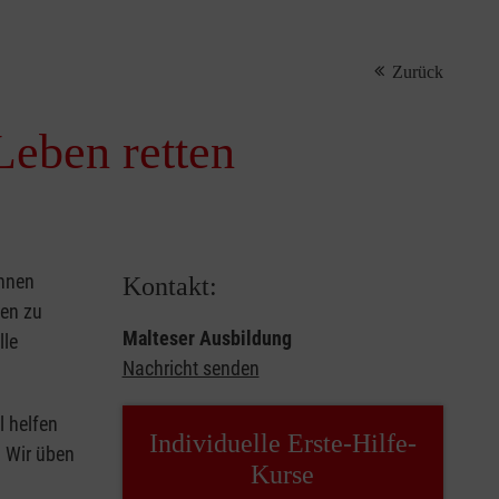
Zurück
Leben retten
önnen
Kontakt:
sen zu
Malteser Ausbildung
lle
Nachricht senden
l helfen
Individuelle Erste-Hilfe-
. Wir üben
Kurse