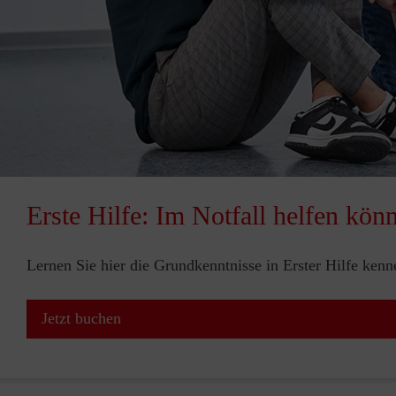
Erste Hilfe: Im Notfall helfen kön
Lernen Sie hier die Grundkenntnisse in Erster Hilfe ken
Jetzt buchen