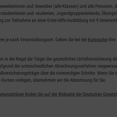
nbewerberinnen und -bewerber (alle Klassen) und alle Personen, d
zinstudentinnen und -studenten, Jugendgruppenleitende, Übungsl
ng zur Teilnahme an einer Erste-Hilfe-Ausbildung mit 9 Unterrich
eren je nach Veranstaltungsort. Geben Sie bei der
Kurssuche
Ihre
.
en in der Regel die Träger der gesetzlichen Unfallversicherung d
 Aufgrund der unterschiedlichen Abrechnungsverfahren vergewisse
allversicherungsträger über die notwendigen Schritte. Wenn Sie d
s Kurses vorlegen, übernehmen wir die Abrechnung für Sie.
herungsträger finden Sie auf der Webseite der Deutschen Gesetz