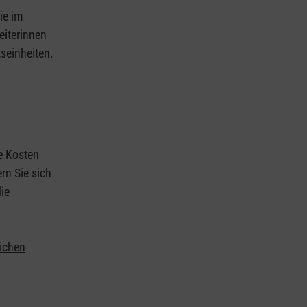
ie im
eiterinnen
tseinheiten.
ie Kosten
rn Sie sich
ie
lichen