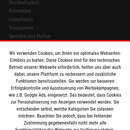
Nachhaltigkeit
Prävention
Compliance
Transparenz
Spenden und Helfen
Spendenkonto
Wir verwenden Cookies, um Ihnen ein optimales Webseiten-
Empfänger: Malteser Hilfsdienst e.V.
Erlebnis zu bieten. Diese Cookies sind für den technischen
Betrieb unserer Webseite erforderlich, helfen uns aber auch
IBAN: DE10 3706 0120 1201 2000 12
dabei, unsere Plattform zu verbessern und zusätzliche
BIC: GENODED 1PA7
Funktionen bereitzustellen. Sie werden zur besseren
Erfolgskontrolle und Aussteuerung von Werbekampagnen,
wie z.B. Google Ads, eingesetzt. Das bedeutet, dass Cookies
zur Personalisierung von Anzeigen verwendet werden. Sie
entscheiden selbst, welche Kategorien Sie zulassen
möchten. Beachten Sie jedoch, dass bei fehlender
Zustimmung gegebenenfalls nicht mehr alle
Funktionalitäten der Webseite zur Verfügung stehen.