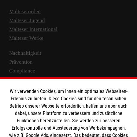
Malteserorden
Malteser Jugend
Malteser International
Malteser Werke
Nachhaltigkeit
Prävention
Compliance
Transparenz
Spenden und Helfen
Wir verwenden Cookies, um Ihnen ein optimales Webseiten-
Erlebnis zu bieten. Diese Cookies sind für den technischen
Spendenkonto
Betrieb unserer Webseite erforderlich, helfen uns aber auch
dabei, unsere Plattform zu verbessern und zusätzliche
Empfänger: Malteser Hilfsdienst e.V.
Funktionen bereitzustellen. Sie werden zur besseren
IBAN: DE10 3706 0120 1201 2000 12
Erfolgskontrolle und Aussteuerung von Werbekampagnen,
BIC: GENODED 1PA7
wie z.B. Google Ads, eingesetzt. Das bedeutet, dass Cookies