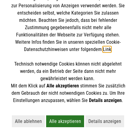
zur Personalisierung von Anzeigen verwendet werden. Sie
entscheiden selbst, welche Kategorien Sie zulassen
möchten. Beachten Sie jedoch, dass bei fehlender
Zustimmung gegebenenfalls nicht mehr alle
Funktionalitäten der Webseite zur Verfügung stehen.
Weitere Infos finden Sie in unseren speziellen Cookie-
Datenschutzhinweisen unter folgendem
Link
.
Newsletter abonnieren
Technisch notwendige Cookies können nicht abgelehnt
werden, da ein Betrieb der Seite dann nicht mehr
gewährleistet werden kann.
Cookies verwalten
|
AGB
|
Impressum
|
Datenschutz
|
Mit dem Klick auf
Alle akzeptieren
stimmen Sie zusätzlich
Barrierefreiheit
|
Kontakt
|
Sharepoint
|
Mediathek
dem Gebrauch der nicht notwendigen Cookies zu. Um Ihre
Einstellungen anzupassen, wählen Sie
Details anzeigen
.
Alle ablehnen
Alle akzeptieren
Details anzeigen
Lehnt alle nicht-essentiellen Cookies ab
Akzeptiert alle Cookies einschließl
Öffnet detaillie