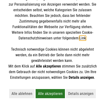
IBAN: DE10 3706 0120 1201 2000 12
zur Personalisierung von Anzeigen verwendet werden. Sie
BIC: GENODED 1PA7
entscheiden selbst, welche Kategorien Sie zulassen
möchten. Beachten Sie jedoch, dass bei fehlender
Zustimmung gegebenenfalls nicht mehr alle
Funktionalitäten der Webseite zur Verfügung stehen.
Weitere Infos finden Sie in unseren speziellen Cookie-
Datenschutzhinweisen unter folgendem
Link
.
Technisch notwendige Cookies können nicht abgelehnt
werden, da ein Betrieb der Seite dann nicht mehr
Newsletter abonnieren
gewährleistet werden kann.
Mit dem Klick auf
Alle akzeptieren
stimmen Sie zusätzlich
dem Gebrauch der nicht notwendigen Cookies zu. Um Ihre
Cookies verwalten
|
AGB
|
Impressum
|
Datenschutz
|
Einstellungen anzupassen, wählen Sie
Details anzeigen
.
Barrierefreiheit
|
Kontakt
|
Sharepoint
|
Mediathek
Alle ablehnen
Alle akzeptieren
Details anzeigen
Lehnt alle nicht-essentiellen Cookies ab
Akzeptiert alle Cookies einschließl
Öffnet detaillie