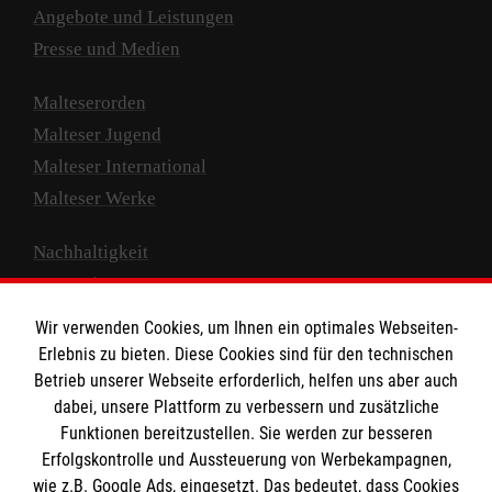
Angebote und Leistungen
Presse und Medien
Malteserorden
Malteser Jugend
Malteser International
Malteser Werke
Nachhaltigkeit
Prävention
Compliance
Wir verwenden Cookies, um Ihnen ein optimales Webseiten-
Transparenz
Erlebnis zu bieten. Diese Cookies sind für den technischen
Spenden und Helfen
Betrieb unserer Webseite erforderlich, helfen uns aber auch
dabei, unsere Plattform zu verbessern und zusätzliche
Spendenkonto
Funktionen bereitzustellen. Sie werden zur besseren
Erfolgskontrolle und Aussteuerung von Werbekampagnen,
Empfänger: Malteser Hilfsdienst e.V.
wie z.B. Google Ads, eingesetzt. Das bedeutet, dass Cookies