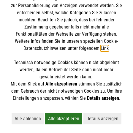
IBAN: DE10 3706 0120 1201 2000 12
zur Personalisierung von Anzeigen verwendet werden. Sie
BIC: GENODED 1PA7
entscheiden selbst, welche Kategorien Sie zulassen
möchten. Beachten Sie jedoch, dass bei fehlender
Zustimmung gegebenenfalls nicht mehr alle
Funktionalitäten der Webseite zur Verfügung stehen.
Weitere Infos finden Sie in unseren speziellen Cookie-
Datenschutzhinweisen unter folgendem
Link
.
Technisch notwendige Cookies können nicht abgelehnt
werden, da ein Betrieb der Seite dann nicht mehr
Newsletter abonnieren
gewährleistet werden kann.
Mit dem Klick auf
Alle akzeptieren
stimmen Sie zusätzlich
dem Gebrauch der nicht notwendigen Cookies zu. Um Ihre
Cookies verwalten
|
AGB
|
Impressum
|
Datenschutz
|
Einstellungen anzupassen, wählen Sie
Details anzeigen
.
Barrierefreiheit
|
Kontakt
|
Sharepoint
|
Mediathek
Alle ablehnen
Alle akzeptieren
Details anzeigen
Lehnt alle nicht-essentiellen Cookies ab
Akzeptiert alle Cookies einschließl
Öffnet detaillie