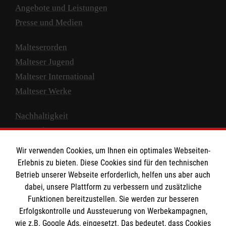
Angebote und Leistungen
Presse und Medien
Malteserorden
Malteser Jugend
Malteser International
Malteser Werke
Nachhaltigkeit
Prävention
Compliance
Wir verwenden Cookies, um Ihnen ein optimales Webseiten-
Transparenz
Erlebnis zu bieten. Diese Cookies sind für den technischen
Spenden und Helfen
Betrieb unserer Webseite erforderlich, helfen uns aber auch
dabei, unsere Plattform zu verbessern und zusätzliche
Spendenkonto
Funktionen bereitzustellen. Sie werden zur besseren
Erfolgskontrolle und Aussteuerung von Werbekampagnen,
Empfänger: Malteser Hilfsdienst e.V.
wie z.B. Google Ads, eingesetzt. Das bedeutet, dass Cookies