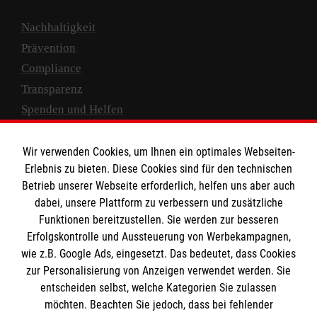
Nachhaltigkeit
Prävention
Compliance
Transparenz
Spenden und Helfen
Spendenkonto
Wir verwenden Cookies, um Ihnen ein optimales Webseiten-
Empfänger: Malteser Hilfsdienst e.V.
Erlebnis zu bieten. Diese Cookies sind für den technischen
Betrieb unserer Webseite erforderlich, helfen uns aber auch
IBAN: DE10 3706 0120 1201 2000 12
dabei, unsere Plattform zu verbessern und zusätzliche
BIC: GENODED 1PA7
Funktionen bereitzustellen. Sie werden zur besseren
Erfolgskontrolle und Aussteuerung von Werbekampagnen,
wie z.B. Google Ads, eingesetzt. Das bedeutet, dass Cookies
zur Personalisierung von Anzeigen verwendet werden. Sie
entscheiden selbst, welche Kategorien Sie zulassen
möchten. Beachten Sie jedoch, dass bei fehlender