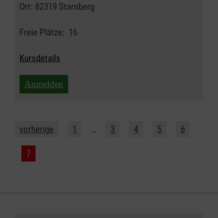
Ort:
82319 Starnberg
Freie Plätze:
16
Kursdetails
Anmelden
vorherige
1
…
3
4
5
6
7