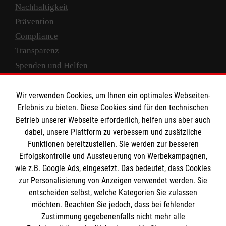
Nachhaltigkeit
Prävention
Compliance
Transparenz
Spenden und Helfen
Spendenkonto
Wir verwenden Cookies, um Ihnen ein optimales Webseiten-
Empfänger: Malteser Hilfsdienst e.V.
Erlebnis zu bieten. Diese Cookies sind für den technischen
Betrieb unserer Webseite erforderlich, helfen uns aber auch
IBAN: DE10 3706 0120 1201 2000 12
dabei, unsere Plattform zu verbessern und zusätzliche
BIC: GENODED 1PA7
Funktionen bereitzustellen. Sie werden zur besseren
Erfolgskontrolle und Aussteuerung von Werbekampagnen,
wie z.B. Google Ads, eingesetzt. Das bedeutet, dass Cookies
zur Personalisierung von Anzeigen verwendet werden. Sie
entscheiden selbst, welche Kategorien Sie zulassen
möchten. Beachten Sie jedoch, dass bei fehlender
Zustimmung gegebenenfalls nicht mehr alle