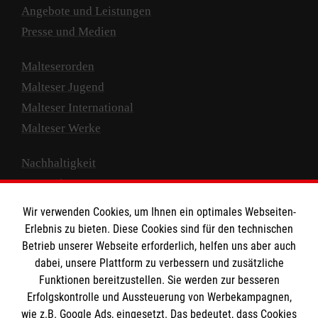
Angebote und Leistungen
Presse und Medien
Malteserorden
Malteser Jugend
Malteser International
Malteser Werke
Nachhaltigkeit
Prävention
Compliance
Wir verwenden Cookies, um Ihnen ein optimales Webseiten-
Transparenz
Erlebnis zu bieten. Diese Cookies sind für den technischen
Spenden und Helfen
Betrieb unserer Webseite erforderlich, helfen uns aber auch
dabei, unsere Plattform zu verbessern und zusätzliche
Spendenkonto
Funktionen bereitzustellen. Sie werden zur besseren
Erfolgskontrolle und Aussteuerung von Werbekampagnen,
Empfänger: Malteser Hilfsdienst e.V.
wie z.B. Google Ads, eingesetzt. Das bedeutet, dass Cookies