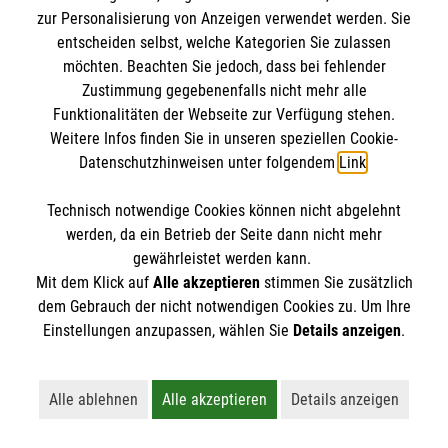
IBAN: DE10 3706 0120 1201 2000 12
zur Personalisierung von Anzeigen verwendet werden. Sie
BIC: GENODED 1PA7
entscheiden selbst, welche Kategorien Sie zulassen
möchten. Beachten Sie jedoch, dass bei fehlender
Zustimmung gegebenenfalls nicht mehr alle
Funktionalitäten der Webseite zur Verfügung stehen.
Weitere Infos finden Sie in unseren speziellen Cookie-
Datenschutzhinweisen unter folgendem
Link
.
Technisch notwendige Cookies können nicht abgelehnt
werden, da ein Betrieb der Seite dann nicht mehr
Newsletter abonnieren
gewährleistet werden kann.
Mit dem Klick auf
Alle akzeptieren
stimmen Sie zusätzlich
dem Gebrauch der nicht notwendigen Cookies zu. Um Ihre
Cookies verwalten
|
AGB
|
Impressum
|
Datenschutz
|
Einstellungen anzupassen, wählen Sie
Details anzeigen
.
Barrierefreiheit
|
Kontakt
|
Sharepoint
|
Mediathek
Alle ablehnen
Alle akzeptieren
Details anzeigen
Lehnt alle nicht-essentiellen Cookies ab
Akzeptiert alle Cookies einschließl
Öffnet detaillie