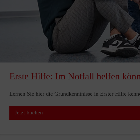
Erste Hilfe: Im Notfall helfen kön
Lernen Sie hier die Grundkenntnisse in Erster Hilfe ken
Jetzt buchen