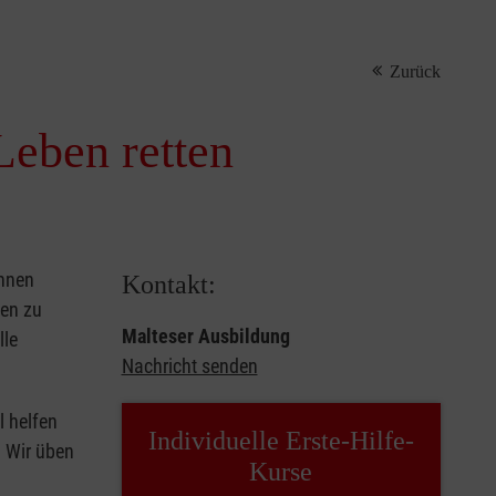
Zurück
Leben retten
önnen
Kontakt:
sen zu
Malteser Ausbildung
lle
Nachricht senden
l helfen
Individuelle Erste-Hilfe-
. Wir üben
Kurse