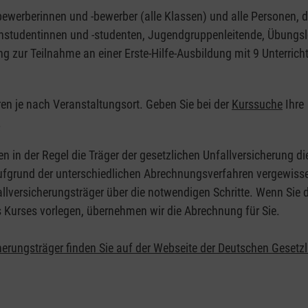
nbewerberinnen und -bewerber (alle Klassen) und alle Personen, d
zinstudentinnen und -studenten, Jugendgruppenleitende, Übungsl
ng zur Teilnahme an einer Erste-Hilfe-Ausbildung mit 9 Unterrich
eren je nach Veranstaltungsort. Geben Sie bei der
Kurssuche
Ihre
.
en in der Regel die Träger der gesetzlichen Unfallversicherung d
 Aufgrund der unterschiedlichen Abrechnungsverfahren vergewisse
allversicherungsträger über die notwendigen Schritte. Wenn Sie d
s Kurses vorlegen, übernehmen wir die Abrechnung für Sie.
herungsträger finden Sie auf der Webseite der Deutschen Gesetz