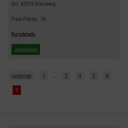
Ort:
82319 Starnberg
Freie Plätze:
16
Kursdetails
Anmelden
vorherige
1
…
3
4
5
6
7