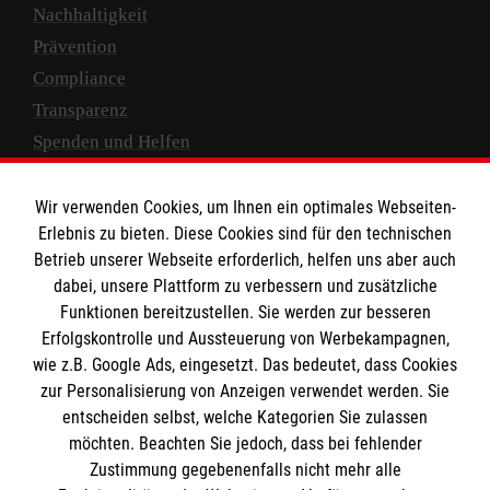
Nachhaltigkeit
Prävention
Compliance
Transparenz
Spenden und Helfen
Spendenkonto
Wir verwenden Cookies, um Ihnen ein optimales Webseiten-
Empfänger: Malteser Hilfsdienst e.V.
Erlebnis zu bieten. Diese Cookies sind für den technischen
Betrieb unserer Webseite erforderlich, helfen uns aber auch
IBAN: DE10 3706 0120 1201 2000 12
dabei, unsere Plattform zu verbessern und zusätzliche
BIC: GENODED 1PA7
Funktionen bereitzustellen. Sie werden zur besseren
Erfolgskontrolle und Aussteuerung von Werbekampagnen,
wie z.B. Google Ads, eingesetzt. Das bedeutet, dass Cookies
zur Personalisierung von Anzeigen verwendet werden. Sie
entscheiden selbst, welche Kategorien Sie zulassen
möchten. Beachten Sie jedoch, dass bei fehlender
Zustimmung gegebenenfalls nicht mehr alle