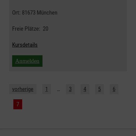
Ort:
81673 München
Freie Plätze:
20
Kursdetails
Anmelden
vorherige
1
…
3
4
5
6
7