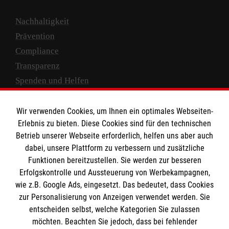
Nachhaltigkeit
Prävention
Compliance
Transparenz
Spenden und Helfen
Spendenkonto
Wir verwenden Cookies, um Ihnen ein optimales Webseiten-
Empfänger: Malteser Hilfsdienst e.V.
Erlebnis zu bieten. Diese Cookies sind für den technischen
Betrieb unserer Webseite erforderlich, helfen uns aber auch
IBAN: DE10 3706 0120 1201 2000 12
dabei, unsere Plattform zu verbessern und zusätzliche
BIC: GENODED 1PA7
Funktionen bereitzustellen. Sie werden zur besseren
Erfolgskontrolle und Aussteuerung von Werbekampagnen,
wie z.B. Google Ads, eingesetzt. Das bedeutet, dass Cookies
zur Personalisierung von Anzeigen verwendet werden. Sie
entscheiden selbst, welche Kategorien Sie zulassen
möchten. Beachten Sie jedoch, dass bei fehlender