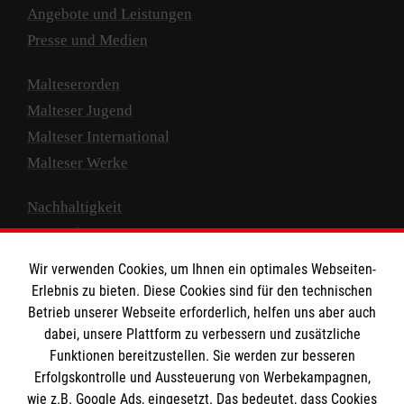
Angebote und Leistungen
Presse und Medien
Malteserorden
Malteser Jugend
Malteser International
Malteser Werke
Nachhaltigkeit
Prävention
Compliance
Wir verwenden Cookies, um Ihnen ein optimales Webseiten-
Transparenz
Erlebnis zu bieten. Diese Cookies sind für den technischen
Spenden und Helfen
Betrieb unserer Webseite erforderlich, helfen uns aber auch
dabei, unsere Plattform zu verbessern und zusätzliche
Spendenkonto
Funktionen bereitzustellen. Sie werden zur besseren
Erfolgskontrolle und Aussteuerung von Werbekampagnen,
Empfänger: Malteser Hilfsdienst e.V.
wie z.B. Google Ads, eingesetzt. Das bedeutet, dass Cookies