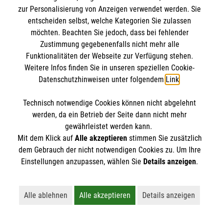
IBAN: DE10 3706 0120 1201 2000 12
zur Personalisierung von Anzeigen verwendet werden. Sie
BIC: GENODED 1PA7
entscheiden selbst, welche Kategorien Sie zulassen
möchten. Beachten Sie jedoch, dass bei fehlender
Zustimmung gegebenenfalls nicht mehr alle
Funktionalitäten der Webseite zur Verfügung stehen.
Weitere Infos finden Sie in unseren speziellen Cookie-
Datenschutzhinweisen unter folgendem
Link
.
Technisch notwendige Cookies können nicht abgelehnt
werden, da ein Betrieb der Seite dann nicht mehr
Newsletter abonnieren
gewährleistet werden kann.
Mit dem Klick auf
Alle akzeptieren
stimmen Sie zusätzlich
dem Gebrauch der nicht notwendigen Cookies zu. Um Ihre
Cookies verwalten
|
AGB
|
Impressum
|
Datenschutz
|
Einstellungen anzupassen, wählen Sie
Details anzeigen
.
Barrierefreiheit
|
Kontakt
|
Sharepoint
|
Mediathek
Alle ablehnen
Alle akzeptieren
Details anzeigen
Lehnt alle nicht-essentiellen Cookies ab
Akzeptiert alle Cookies einschließl
Öffnet detaillie