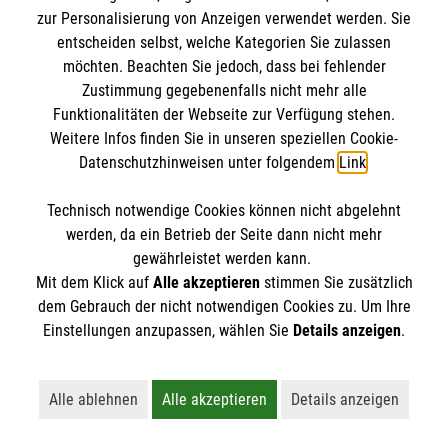
zur Personalisierung von Anzeigen verwendet werden. Sie
entscheiden selbst, welche Kategorien Sie zulassen
möchten. Beachten Sie jedoch, dass bei fehlender
Zustimmung gegebenenfalls nicht mehr alle
Funktionalitäten der Webseite zur Verfügung stehen.
Weitere Infos finden Sie in unseren speziellen Cookie-
Datenschutzhinweisen unter folgendem
Link
.
Newsletter abonnieren
Technisch notwendige Cookies können nicht abgelehnt
werden, da ein Betrieb der Seite dann nicht mehr
gewährleistet werden kann.
Cookies verwalten
|
AGB
|
Impressum
|
Datenschutz
|
Mit dem Klick auf
Alle akzeptieren
stimmen Sie zusätzlich
Barrierefreiheit
|
Kontakt
|
Sharepoint
|
Mediathek
dem Gebrauch der nicht notwendigen Cookies zu. Um Ihre
Einstellungen anzupassen, wählen Sie
Details anzeigen
.
Alle ablehnen
Alle akzeptieren
Details anzeigen
Lehnt alle nicht-essentiellen Cookies ab
Akzeptiert alle Cookies einschließl
Öffnet detaillie