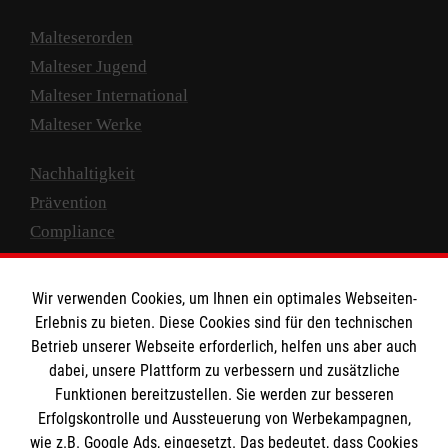
Malteserorden
Malteser Jugend
Malteser International
Malteser Werke
Nachhaltigkeit
Prävention
Compliance
Transparenz
Spenden und Helfen
Wir verwenden Cookies, um Ihnen ein optimales Webseiten-
Erlebnis zu bieten. Diese Cookies sind für den technischen
Spendenkonto
Betrieb unserer Webseite erforderlich, helfen uns aber auch
dabei, unsere Plattform zu verbessern und zusätzliche
Empfänger: Malteser Hilfsdienst e.V.
Funktionen bereitzustellen. Sie werden zur besseren
IBAN: DE10 3706 0120 1201 2000 12
Erfolgskontrolle und Aussteuerung von Werbekampagnen,
BIC: GENODED 1PA7
wie z.B. Google Ads, eingesetzt. Das bedeutet, dass Cookies