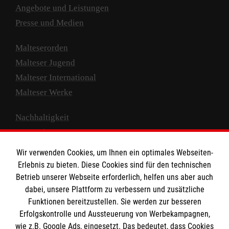
Angebote und Leistungen
Presse und Medien
Malteserorden
Malteser Jugend
Malteser International
Malteser Werke
Nachhaltigkeit
Prävention
Compliance
Wir verwenden Cookies, um Ihnen ein optimales Webseiten-
Transparenz
Erlebnis zu bieten. Diese Cookies sind für den technischen
Spenden und Helfen
Betrieb unserer Webseite erforderlich, helfen uns aber auch
dabei, unsere Plattform zu verbessern und zusätzliche
Spendenkonto
Funktionen bereitzustellen. Sie werden zur besseren
Erfolgskontrolle und Aussteuerung von Werbekampagnen,
Empfänger: Malteser Hilfsdienst e.V.
wie z.B. Google Ads, eingesetzt. Das bedeutet, dass Cookies