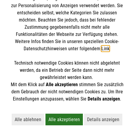
IBAN: DE10 3706 0120 1201 2000 12
zur Personalisierung von Anzeigen verwendet werden. Sie
BIC: GENODED 1PA7
entscheiden selbst, welche Kategorien Sie zulassen
möchten. Beachten Sie jedoch, dass bei fehlender
Zustimmung gegebenenfalls nicht mehr alle
Funktionalitäten der Webseite zur Verfügung stehen.
Weitere Infos finden Sie in unseren speziellen Cookie-
Datenschutzhinweisen unter folgendem
Link
.
Technisch notwendige Cookies können nicht abgelehnt
werden, da ein Betrieb der Seite dann nicht mehr
Newsletter abonnieren
gewährleistet werden kann.
Mit dem Klick auf
Alle akzeptieren
stimmen Sie zusätzlich
dem Gebrauch der nicht notwendigen Cookies zu. Um Ihre
Cookies verwalten
|
AGB
|
Impressum
|
Datenschutz
|
Einstellungen anzupassen, wählen Sie
Details anzeigen
.
Barrierefreiheit
|
Kontakt
|
Sharepoint
|
Mediathek
Alle ablehnen
Alle akzeptieren
Details anzeigen
Lehnt alle nicht-essentiellen Cookies ab
Akzeptiert alle Cookies einschließl
Öffnet detaillie