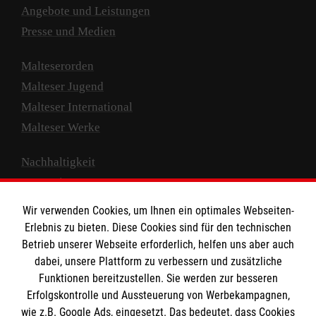
Angebote und Leistungen
Presse und Medien
Malteserorden
Malteser Jugend
Malteser International
Malteser Werke
Nachhaltigkeit
Prävention
Compliance
Wir verwenden Cookies, um Ihnen ein optimales Webseiten-
Transparenz
Erlebnis zu bieten. Diese Cookies sind für den technischen
Spenden und Helfen
Betrieb unserer Webseite erforderlich, helfen uns aber auch
dabei, unsere Plattform zu verbessern und zusätzliche
Spendenkonto
Funktionen bereitzustellen. Sie werden zur besseren
Erfolgskontrolle und Aussteuerung von Werbekampagnen,
Empfänger: Malteser Hilfsdienst e.V.
wie z.B. Google Ads, eingesetzt. Das bedeutet, dass Cookies