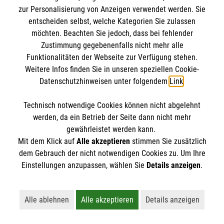
IBAN: DE10 3706 0120 1201 2000 12
zur Personalisierung von Anzeigen verwendet werden. Sie
BIC: GENODED 1PA7
entscheiden selbst, welche Kategorien Sie zulassen
möchten. Beachten Sie jedoch, dass bei fehlender
Zustimmung gegebenenfalls nicht mehr alle
Funktionalitäten der Webseite zur Verfügung stehen.
Weitere Infos finden Sie in unseren speziellen Cookie-
Datenschutzhinweisen unter folgendem
Link
.
Technisch notwendige Cookies können nicht abgelehnt
werden, da ein Betrieb der Seite dann nicht mehr
Newsletter abonnieren
gewährleistet werden kann.
Mit dem Klick auf
Alle akzeptieren
stimmen Sie zusätzlich
dem Gebrauch der nicht notwendigen Cookies zu. Um Ihre
Cookies verwalten
|
AGB
|
Impressum
|
Datenschutz
|
Einstellungen anzupassen, wählen Sie
Details anzeigen
.
Barrierefreiheit
|
Kontakt
|
Sharepoint
|
Mediathek
Alle ablehnen
Alle akzeptieren
Details anzeigen
Lehnt alle nicht-essentiellen Cookies ab
Akzeptiert alle Cookies einschließl
Öffnet detaillie