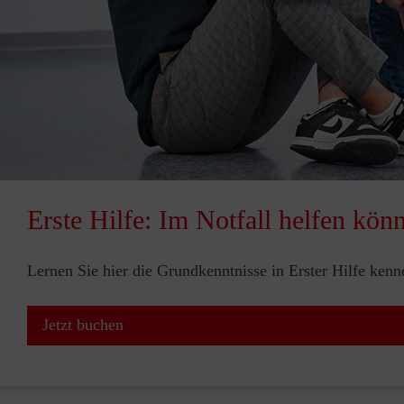
Erste Hilfe: Im Notfall helfen kön
Lernen Sie hier die Grundkenntnisse in Erster Hilfe ken
Jetzt buchen