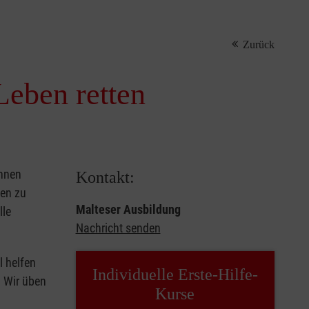
Zurück
Leben retten
önnen
Kontakt:
sen zu
Malteser Ausbildung
lle
Nachricht senden
l helfen
Individuelle Erste-Hilfe-
. Wir üben
Kurse