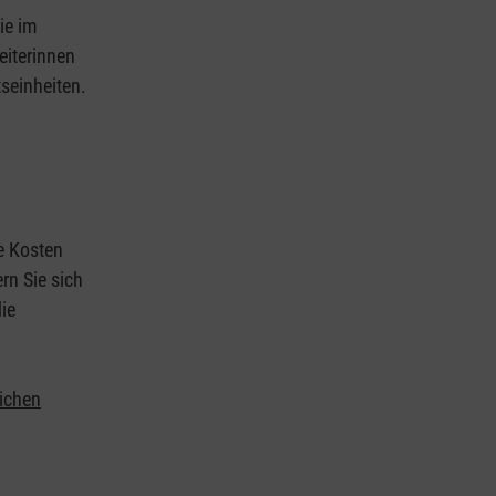
ie im
eiterinnen
tseinheiten.
ie Kosten
rn Sie sich
ie
lichen