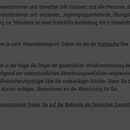
nbewerberinnen und -bewerber (alle Klassen) und alle Personen, d
zinstudentinnen und -studenten, Jugendgruppenleitende, Übungsl
ng zur Teilnahme an einer Erste-Hilfe-Ausbildung mit 9 Unterrich
eren je nach Veranstaltungsort. Geben Sie bei der
Kurssuche
Ihre
.
en in der Regel die Träger der gesetzlichen Unfallversicherung d
 Aufgrund der unterschiedlichen Abrechnungsverfahren vergewisse
allversicherungsträger über die notwendigen Schritte. Wenn Sie d
s Kurses vorlegen, übernehmen wir die Abrechnung für Sie.
herungsträger finden Sie auf der Webseite der Deutschen Gesetz