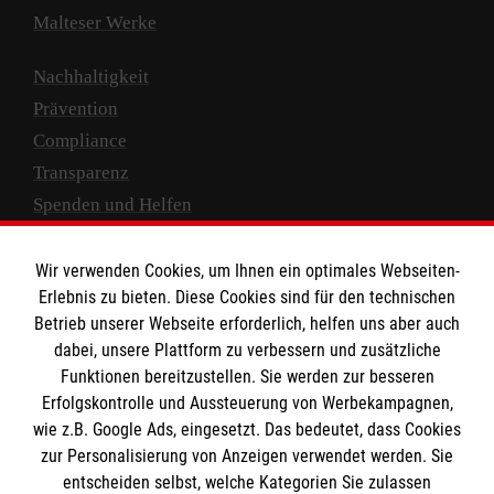
Malteser Werke
Nachhaltigkeit
Prävention
Compliance
Transparenz
Spenden und Helfen
Spendenkonto
Wir verwenden Cookies, um Ihnen ein optimales Webseiten-
Empfänger: Malteser Hilfsdienst e.V.
Erlebnis zu bieten. Diese Cookies sind für den technischen
Betrieb unserer Webseite erforderlich, helfen uns aber auch
IBAN: DE10 3706 0120 1201 2000 12
dabei, unsere Plattform zu verbessern und zusätzliche
BIC: GENODED 1PA7
Funktionen bereitzustellen. Sie werden zur besseren
Erfolgskontrolle und Aussteuerung von Werbekampagnen,
wie z.B. Google Ads, eingesetzt. Das bedeutet, dass Cookies
zur Personalisierung von Anzeigen verwendet werden. Sie
entscheiden selbst, welche Kategorien Sie zulassen