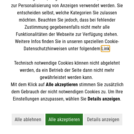
IBAN: DE10 3706 0120 1201 2000 12
zur Personalisierung von Anzeigen verwendet werden. Sie
BIC: GENODED 1PA7
entscheiden selbst, welche Kategorien Sie zulassen
möchten. Beachten Sie jedoch, dass bei fehlender
Zustimmung gegebenenfalls nicht mehr alle
Funktionalitäten der Webseite zur Verfügung stehen.
Weitere Infos finden Sie in unseren speziellen Cookie-
Datenschutzhinweisen unter folgendem
Link
.
Technisch notwendige Cookies können nicht abgelehnt
werden, da ein Betrieb der Seite dann nicht mehr
Newsletter abonnieren
gewährleistet werden kann.
Mit dem Klick auf
Alle akzeptieren
stimmen Sie zusätzlich
dem Gebrauch der nicht notwendigen Cookies zu. Um Ihre
Cookies verwalten
|
AGB
|
Impressum
|
Datenschutz
|
Einstellungen anzupassen, wählen Sie
Details anzeigen
.
Barrierefreiheit
|
Kontakt
|
Sharepoint
|
Mediathek
Alle ablehnen
Alle akzeptieren
Details anzeigen
Lehnt alle nicht-essentiellen Cookies ab
Akzeptiert alle Cookies einschließl
Öffnet detaillie