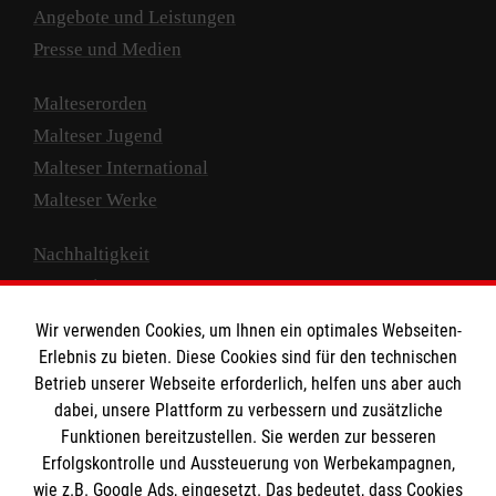
Angebote und Leistungen
Presse und Medien
Malteserorden
Malteser Jugend
Malteser International
Malteser Werke
Nachhaltigkeit
Prävention
Compliance
Wir verwenden Cookies, um Ihnen ein optimales Webseiten-
Transparenz
Erlebnis zu bieten. Diese Cookies sind für den technischen
Spenden und Helfen
Betrieb unserer Webseite erforderlich, helfen uns aber auch
dabei, unsere Plattform zu verbessern und zusätzliche
Spendenkonto
Funktionen bereitzustellen. Sie werden zur besseren
Erfolgskontrolle und Aussteuerung von Werbekampagnen,
Empfänger: Malteser Hilfsdienst e.V.
wie z.B. Google Ads, eingesetzt. Das bedeutet, dass Cookies