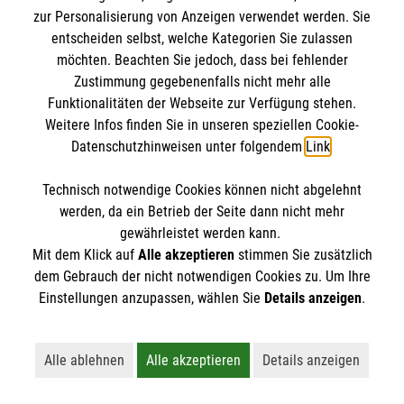
IBAN: DE10 3706 0120 1201 2000 12
zur Personalisierung von Anzeigen verwendet werden. Sie
BIC: GENODED 1PA7
entscheiden selbst, welche Kategorien Sie zulassen
möchten. Beachten Sie jedoch, dass bei fehlender
Zustimmung gegebenenfalls nicht mehr alle
Funktionalitäten der Webseite zur Verfügung stehen.
Weitere Infos finden Sie in unseren speziellen Cookie-
Datenschutzhinweisen unter folgendem
Link
.
Technisch notwendige Cookies können nicht abgelehnt
werden, da ein Betrieb der Seite dann nicht mehr
Newsletter abonnieren
gewährleistet werden kann.
Mit dem Klick auf
Alle akzeptieren
stimmen Sie zusätzlich
dem Gebrauch der nicht notwendigen Cookies zu. Um Ihre
Cookies verwalten
|
AGB
|
Impressum
|
Datenschutz
|
Einstellungen anzupassen, wählen Sie
Details anzeigen
.
Barrierefreiheit
|
Kontakt
|
Sharepoint
|
Mediathek
Alle ablehnen
Alle akzeptieren
Details anzeigen
Lehnt alle nicht-essentiellen Cookies ab
Akzeptiert alle Cookies einschließl
Öffnet detaillie