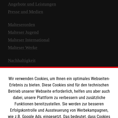
Angebote und Leistungen
Presse und Medien
Malteserorden
Malteser Jugend
Malteser International
Malteser Werke
Nachhaltigkeit
Prävention
Compliance
Wir verwenden Cookies, um Ihnen ein optimales Webseiten-
Transparenz
Erlebnis zu bieten. Diese Cookies sind für den technischen
Spenden und Helfen
Betrieb unserer Webseite erforderlich, helfen uns aber auch
dabei, unsere Plattform zu verbessern und zusätzliche
Spendenkonto
Funktionen bereitzustellen. Sie werden zur besseren
Erfolgskontrolle und Aussteuerung von Werbekampagnen,
Empfänger: Malteser Hilfsdienst e.V.
wie z.B. Google Ads, eingesetzt. Das bedeutet, dass Cookies