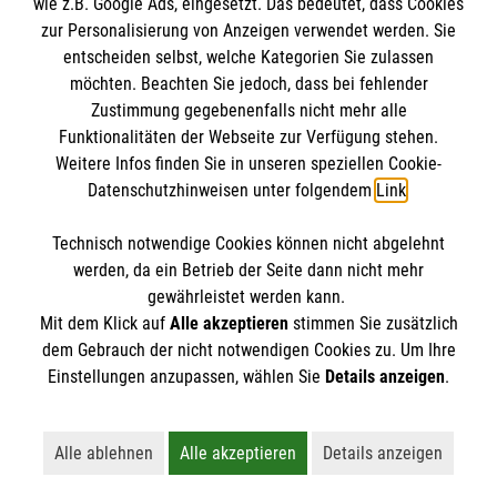
wie z.B. Google Ads, eingesetzt. Das bedeutet, dass Cookies
zur Personalisierung von Anzeigen verwendet werden. Sie
entscheiden selbst, welche Kategorien Sie zulassen
möchten. Beachten Sie jedoch, dass bei fehlender
Zustimmung gegebenenfalls nicht mehr alle
Funktionalitäten der Webseite zur Verfügung stehen.
Weitere Infos finden Sie in unseren speziellen Cookie-
Newsletter abonnieren
Datenschutzhinweisen unter folgendem
Link
.
Technisch notwendige Cookies können nicht abgelehnt
Cookies verwalten
|
AGB
|
Impressum
|
Datenschutz
|
werden, da ein Betrieb der Seite dann nicht mehr
Barrierefreiheit
|
Kontakt
|
Sharepoint
|
Mediathek
gewährleistet werden kann.
Mit dem Klick auf
Alle akzeptieren
stimmen Sie zusätzlich
dem Gebrauch der nicht notwendigen Cookies zu. Um Ihre
Einstellungen anzupassen, wählen Sie
Details anzeigen
.
Alle ablehnen
Alle akzeptieren
Details anzeigen
Lehnt alle nicht-essentiellen Cookies ab
Akzeptiert alle Cookies einschließl
Öffnet detaillie