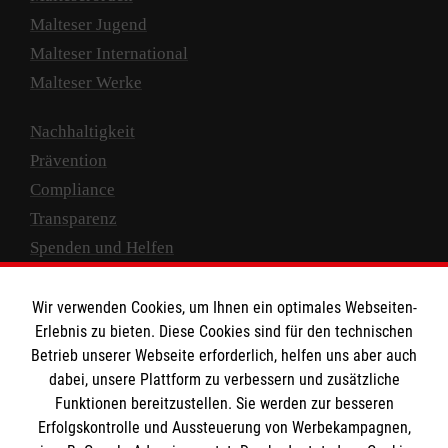
Malteser Jugend
Malteser International
Malteser Werke
Nachhaltigkeit
Prävention
Compliance
Transparenz
Spenden und Helfen
Spendenkonto
Wir verwenden Cookies, um Ihnen ein optimales Webseiten-
Empfänger: Malteser Hilfsdienst e.V.
Erlebnis zu bieten. Diese Cookies sind für den technischen
Betrieb unserer Webseite erforderlich, helfen uns aber auch
IBAN: DE10 3706 0120 1201 2000 12
dabei, unsere Plattform zu verbessern und zusätzliche
BIC: GENODED 1PA7
Funktionen bereitzustellen. Sie werden zur besseren
Erfolgskontrolle und Aussteuerung von Werbekampagnen,