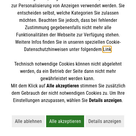
IBAN: DE10 3706 0120 1201 2000 12
zur Personalisierung von Anzeigen verwendet werden. Sie
BIC: GENODED 1PA7
entscheiden selbst, welche Kategorien Sie zulassen
möchten. Beachten Sie jedoch, dass bei fehlender
Zustimmung gegebenenfalls nicht mehr alle
Funktionalitäten der Webseite zur Verfügung stehen.
Weitere Infos finden Sie in unseren speziellen Cookie-
Datenschutzhinweisen unter folgendem
Link
.
Technisch notwendige Cookies können nicht abgelehnt
werden, da ein Betrieb der Seite dann nicht mehr
Newsletter abonnieren
gewährleistet werden kann.
Mit dem Klick auf
Alle akzeptieren
stimmen Sie zusätzlich
dem Gebrauch der nicht notwendigen Cookies zu. Um Ihre
Cookies verwalten
|
AGB
|
Impressum
|
Datenschutz
|
Einstellungen anzupassen, wählen Sie
Details anzeigen
.
Barrierefreiheit
|
Kontakt
|
Sharepoint
|
Mediathek
Alle ablehnen
Alle akzeptieren
Details anzeigen
Lehnt alle nicht-essentiellen Cookies ab
Akzeptiert alle Cookies einschließl
Öffnet detaillie