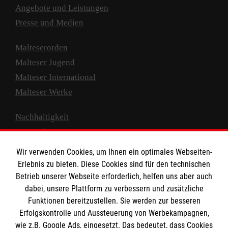
Angebote und Leistungen
Presse und Medien
Malteserorden
Malteser Jugend
Malteser International
Malteser Werke
Nachhaltigkeit
Prävention
Compliance
Wir verwenden Cookies, um Ihnen ein optimales Webseiten-
Transparenz
Erlebnis zu bieten. Diese Cookies sind für den technischen
Spenden und Helfen
Betrieb unserer Webseite erforderlich, helfen uns aber auch
dabei, unsere Plattform zu verbessern und zusätzliche
Spendenkonto
Funktionen bereitzustellen. Sie werden zur besseren
Erfolgskontrolle und Aussteuerung von Werbekampagnen,
Empfänger: Malteser Hilfsdienst e.V.
wie z.B. Google Ads, eingesetzt. Das bedeutet, dass Cookies