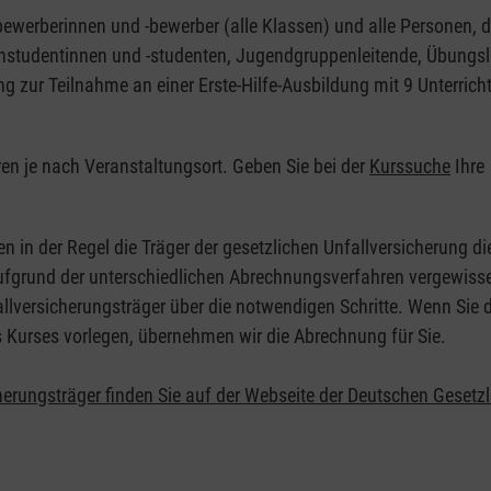
nbewerberinnen und -bewerber (alle Klassen) und alle Personen, d
zinstudentinnen und -studenten, Jugendgruppenleitende, Übungsl
ng zur Teilnahme an einer Erste-Hilfe-Ausbildung mit 9 Unterrich
eren je nach Veranstaltungsort. Geben Sie bei der
Kurssuche
Ihre
.
en in der Regel die Träger der gesetzlichen Unfallversicherung d
 Aufgrund der unterschiedlichen Abrechnungsverfahren vergewisse
allversicherungsträger über die notwendigen Schritte. Wenn Sie d
s Kurses vorlegen, übernehmen wir die Abrechnung für Sie.
herungsträger finden Sie auf der Webseite der Deutschen Gesetz