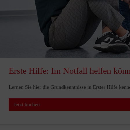
Erste Hilfe: Im Notfall helfen kön
Lernen Sie hier die Grundkenntnisse in Erster Hilfe ken
Jetzt buchen