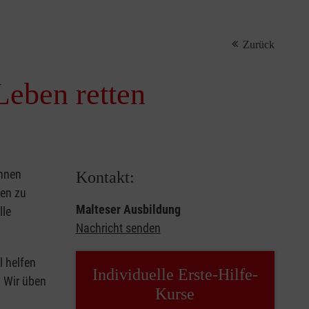
Zurück
Leben retten
önnen
Kontakt:
sen zu
Malteser Ausbildung
lle
Nachricht senden
l helfen
Individuelle Erste-Hilfe-
. Wir üben
Kurse