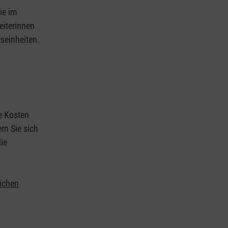
ie im
eiterinnen
tseinheiten.
ie Kosten
rn Sie sich
ie
lichen